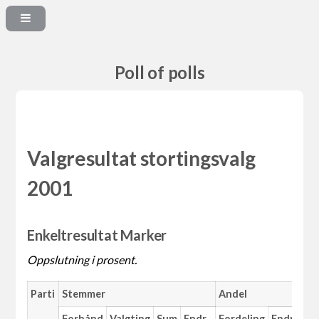
Poll of polls
Valgresultat stortingsvalg
2001
Enkeltresultat Marker
Oppslutning i prosent.
Parti
Stemmer
Andel
Forhånd
Valgting
Sum
Endr.
Fordeling
Endr.