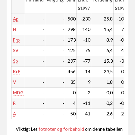
S1997
S1997
-
-
500
-230
25,8
-10,4
Ap
-
-
298
140
15,4
7,5
H
-
-
173
-10
8,9
-0,1
Frp
-
-
125
75
6,4
4,0
SV
-
-
297
-77
15,3
-3,2
Sp
-
-
456
-14
23,5
0,2
KrF
-
-
35
9
1,8
0,5
V
-
-
0
-2
0,0
-0,1
MDG
-
-
4
-11
0,2
-0,5
R
-
-
50
41
2,6
2,1
A
Viktig: Les
fotnoter og forbehold
om denne tabellen