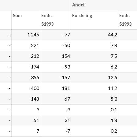
Andel
Sum
Endr.
Fordeling
Endr.
S1993
S1993
-
1 245
-77
44,2
-
221
-50
7,8
-
212
154
7,5
-
174
-93
6,2
-
356
-157
12,6
-
400
181
14,2
-
148
67
5,3
-
3
3
0,1
-
51
31
1,8
-
7
-7
0,2