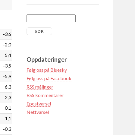
-3,6
-2,0
5,4
Oppdateringer
-3,5
Følg oss på Bluesky
-5,9
Følg oss på Facebook
6,3
RSS målinger
RSS kommentarer
2,3
Epostvarsel
0,1
Nettvarsel
1,1
-0,3