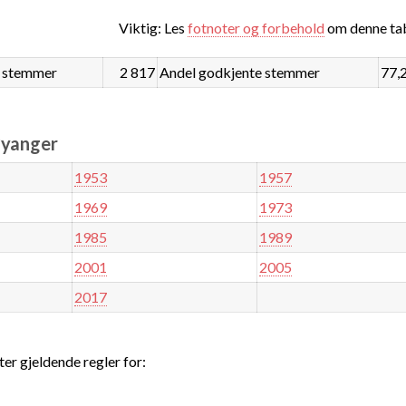
Viktig: Les
fotnoter og forbehold
om denne tab
 stemmer
2 817
Andel godkjente stemmer
77,
øyanger
1953
1957
1969
1973
1985
1989
2001
2005
2017
ter gjeldende regler for: