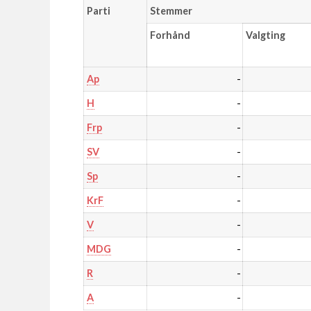
Parti
Stemmer
Forhånd
Valgting
-
Ap
-
H
-
Frp
-
SV
-
Sp
-
KrF
-
V
-
MDG
-
R
-
A