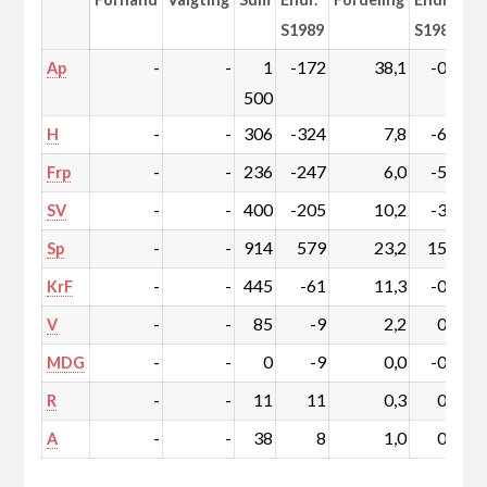
S1989
S1989
-
-
1
-172
38,1
-0,2
Ap
500
-
-
306
-324
7,8
-6,7
H
-
-
236
-247
6,0
-5,1
Frp
-
-
400
-205
10,2
-3,7
SV
-
-
914
579
23,2
15,6
Sp
-
-
445
-61
11,3
-0,3
KrF
-
-
85
-9
2,2
0,0
V
-
-
0
-9
0,0
-0,2
MDG
-
-
11
11
0,3
0,3
R
-
-
38
8
1,0
0,3
A