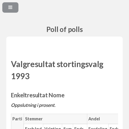
Poll of polls
Valgresultat stortingsvalg
1993
Enkeltresultat Nome
Oppslutning i prosent.
Parti
Stemmer
Andel
Forhånd
Valgting
Sum
Endr.
Fordeling
Endr.