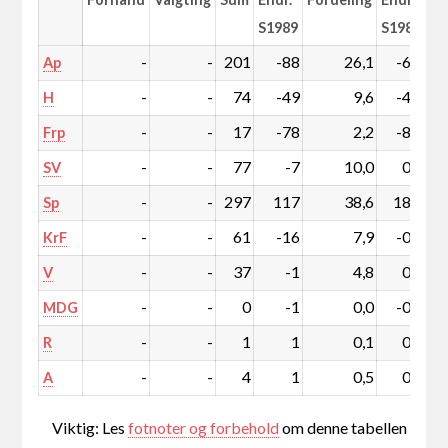
S1989
S1989
-
-
201
-88
26,1
-6,3
Ap
-
-
74
-49
9,6
-4,2
H
-
-
17
-78
2,2
-8,5
Frp
-
-
77
-7
10,0
0,6
SV
-
-
297
117
38,6
18,4
Sp
-
-
61
-16
7,9
-0,7
KrF
-
-
37
-1
4,8
0,5
V
-
-
0
-1
0,0
-0,1
MDG
-
-
1
1
0,1
0,1
R
-
-
4
1
0,5
0,2
A
Viktig: Les
fotnoter og forbehold
om denne tabellen