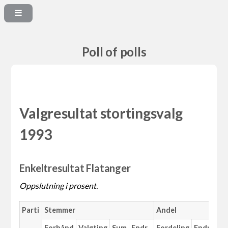
Poll of polls
Valgresultat stortingsvalg
1993
Enkeltresultat Flatanger
Oppslutning i prosent.
Parti
Stemmer
Andel
Forhånd
Valgting
Sum
Endr.
Fordeling
Endr.