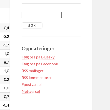
-0,4
-3,2
-3,7
Oppdateringer
-1,0
Følg oss på Bluesky
8,7
Følg oss på Facebook
-1,0
RSS målinger
RSS kommentarer
0,2
Epostvarsel
0,0
Nettvarsel
0,7
-0,4