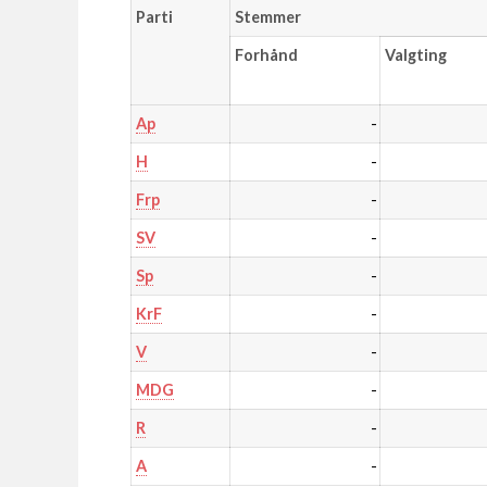
Parti
Stemmer
Forhånd
Valgting
-
Ap
-
H
-
Frp
-
SV
-
Sp
-
KrF
-
V
-
MDG
-
R
-
A