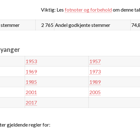
Viktig: Les
fotnoter og forbehold
om denne tab
 stemmer
2 765
Andel godkjente stemmer
74,
øyanger
1953
1957
1969
1973
1985
1989
2001
2005
2017
ter gjeldende regler for: