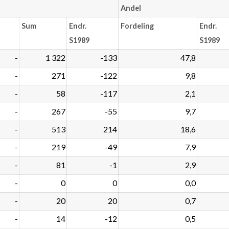
Andel
Sum
Endr.
Fordeling
Endr.
S1989
S1989
-
1 322
-133
47,8
-
271
-122
9,8
-
58
-117
2,1
-
267
-55
9,7
-
513
214
18,6
-
219
-49
7,9
-
81
-1
2,9
-
0
0
0,0
-
20
20
0,7
-
14
-12
0,5