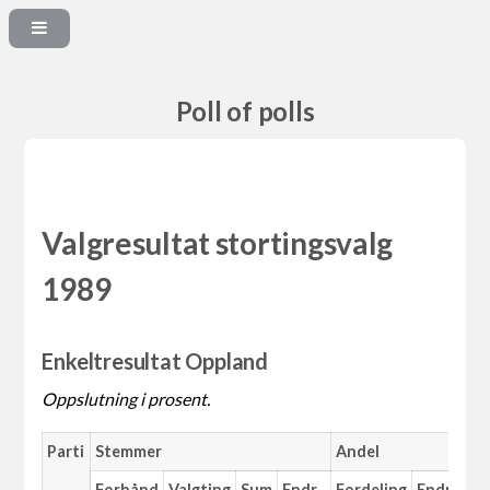
Poll of polls
Valgresultat stortingsvalg
1989
Enkeltresultat Oppland
Oppslutning i prosent.
Parti
Stemmer
Andel
Ma
Forhånd
Valgting
Sum
Endr.
Fordeling
Endr.
An