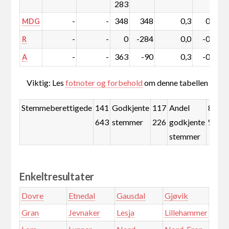
283
-
-
348
348
0,3
0,3
MDG
-
-
0
-284
0,0
-0,2
R
-
-
363
-90
0,3
-0,1
A
Viktig: Les
fotnoter og forbehold
om denne tabellen
Stemmeberettigede
141
Godkjente
117
Andel
82,8
643
stemmer
226
godkjente
%
stemmer
Enkeltresultater
Dovre
Etnedal
Gausdal
Gjøvik
Gran
Jevnaker
Lesja
Lillehammer