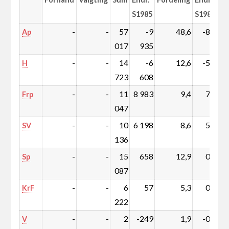
S1985
S1985
-
-
57
-9
48,6
-8,0
Ap
017
935
-
-
14
-6
12,6
-5,5
H
723
608
-
-
11
8 983
9,4
7,7
Frp
047
-
-
10
6 198
8,6
5,3
SV
136
-
-
15
658
12,9
0,7
Sp
087
-
-
6
57
5,3
0,1
KrF
222
-
-
2
-249
1,9
-0,2
V