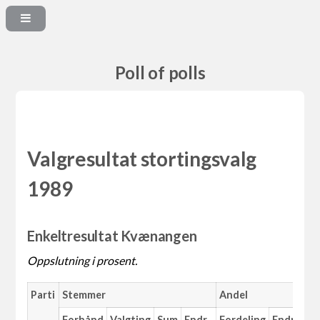
Poll of polls
Valgresultat stortingsvalg
1989
Enkeltresultat Kvænangen
Oppslutning i prosent.
Parti
Stemmer
Andel
Forhånd
Valgting
Sum
Endr.
Fordeling
Endr.