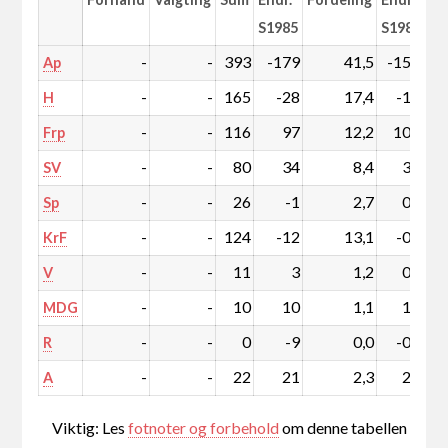
S1985
S1985
-
-
393
-179
41,5
-15,1
Ap
-
-
165
-28
17,4
-1,7
H
-
-
116
97
12,2
10,4
Frp
-
-
80
34
8,4
3,9
SV
-
-
26
-1
2,7
0,1
Sp
-
-
124
-12
13,1
-0,4
KrF
-
-
11
3
1,2
0,4
V
-
-
10
10
1,1
1,1
MDG
-
-
0
-9
0,0
-0,9
R
-
-
22
21
2,3
2,2
A
Viktig: Les
fotnoter og forbehold
om denne tabellen