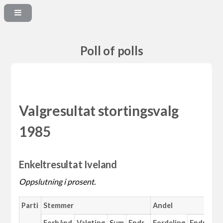
Poll of polls
Valgresultat stortingsvalg
1985
Enkeltresultat Iveland
Oppslutning i prosent.
Parti
Stemmer
Andel
Forhånd
Valgting
Sum
Endr.
Fordeling
Endr.