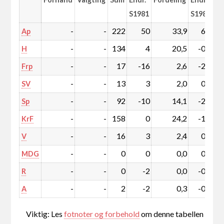
S1981
S1981
-
-
222
50
33,9
6,4
Ap
-
-
134
4
20,5
-0,3
H
-
-
17
-16
2,6
-2,7
Frp
-
-
13
3
2,0
0,4
SV
-
-
92
-10
14,1
-2,3
Sp
-
-
158
0
24,2
-1,2
KrF
-
-
16
3
2,4
0,4
V
-
-
0
0
0,0
0,0
MDG
-
-
0
-2
0,0
-0,3
R
-
-
2
-2
0,3
-0,3
A
Viktig: Les
fotnoter og forbehold
om denne tabellen