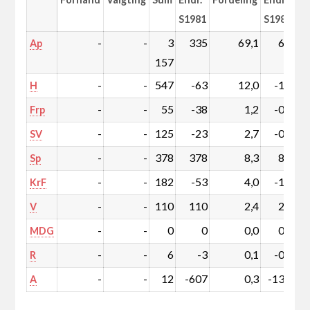
S1981
S1981
-
-
3
335
69,1
6,8
Ap
157
-
-
547
-63
12,0
-1,5
H
-
-
55
-38
1,2
-0,8
Frp
-
-
125
-23
2,7
-0,5
SV
-
-
378
378
8,3
8,3
Sp
-
-
182
-53
4,0
-1,2
KrF
-
-
110
110
2,4
2,4
V
-
-
0
0
0,0
0,0
MDG
-
-
6
-3
0,1
-0,1
R
-
-
12
-607
0,3
-13,4
A