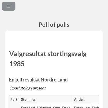
Poll of polls
Valgresultat stortingsvalg
1985
Enkeltresultat Nordre Land
Oppslutning i prosent.
Parti
Stemmer
Andel
Forhånd
Valgting
Sum
Endr.
Fordeling
Endr.