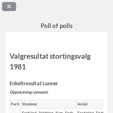
Poll of polls
Valgresultat stortingsvalg
1981
Enkeltresultat Lunner
Oppslutning i prosent.
Parti
Stemmer
Andel
Forhånd
Valgting
Sum
Endr.
Fordeling
Endr.