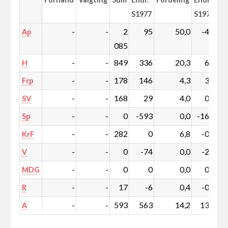
S1977
S1977
-
-
2
95
50,0
-4,2
Ap
085
-
-
849
336
20,3
6,4
H
-
-
178
146
4,3
3,4
Frp
-
-
168
29
4,0
0,2
SV
-
-
0
-593
0,0
-16,1
Sp
-
-
282
0
6,8
-0,9
KrF
-
-
0
-74
0,0
-2,0
V
-
-
0
0
0,0
0,0
MDG
-
-
17
-6
0,4
-0,2
R
-
-
593
563
14,2
13,4
A