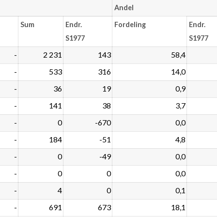
Andel
Sum
Endr.
Fordeling
Endr.
S1977
S1977
-
2 231
143
58,4
-
533
316
14,0
-
36
19
0,9
-
141
38
3,7
-
0
-670
0,0
-
184
-51
4,8
-
0
-49
0,0
-
0
0
0,0
-
4
0
0,1
-
691
673
18,1