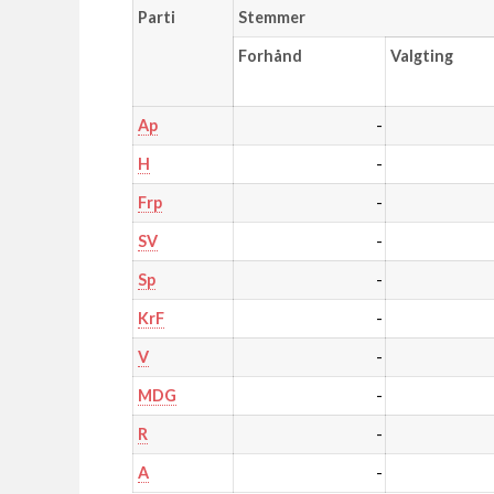
Parti
Stemmer
Forhånd
Valgting
-
Ap
-
H
-
Frp
-
SV
-
Sp
-
KrF
-
V
-
MDG
-
R
-
A