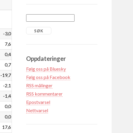
-3,0
7,6
0,4
Oppdateringer
0,7
Følg oss på Bluesky
-19,7
Følg oss på Facebook
-2,1
RSS målinger
RSS kommentarer
-1,4
Epostvarsel
0,0
Nettvarsel
0,0
17,6