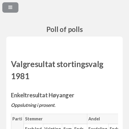
Poll of polls
Valgresultat stortingsvalg
1981
Enkeltresultat Høyanger
Oppslutning i prosent.
Parti
Stemmer
Andel
Forhånd
Valgting
Sum
Endr.
Fordeling
Endr.