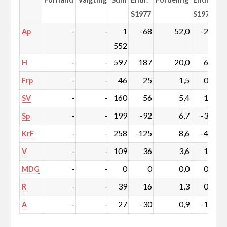
S1977
S1977
-
-
1
-68
52,0
-2,4
Ap
552
-
-
597
187
20,0
6,2
H
-
-
46
25
1,5
0,8
Frp
-
-
160
56
5,4
1,9
SV
-
-
199
-92
6,7
-3,1
Sp
-
-
258
-125
8,6
-4,2
KrF
-
-
109
36
3,6
1,2
V
-
-
0
0
0,0
0,0
MDG
-
-
39
16
1,3
0,5
R
-
-
27
-30
0,9
-1,0
A