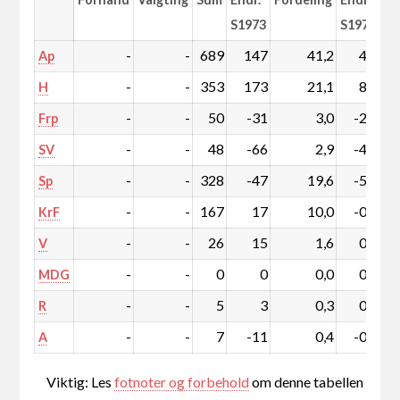
S1973
S1973
-
-
689
147
41,2
4,4
Ap
-
-
353
173
21,1
8,9
H
-
-
50
-31
3,0
-2,5
Frp
-
-
48
-66
2,9
-4,9
SV
-
-
328
-47
19,6
-5,9
Sp
-
-
167
17
10,0
-0,2
KrF
-
-
26
15
1,6
0,8
V
-
-
0
0
0,0
0,0
MDG
-
-
5
3
0,3
0,2
R
-
-
7
-11
0,4
-0,8
A
Viktig: Les
fotnoter og forbehold
om denne tabellen