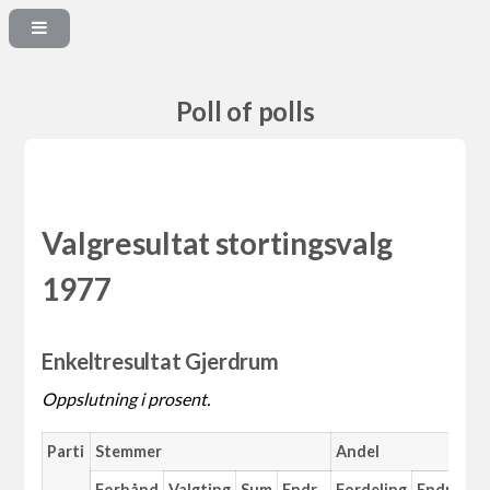
Poll of polls
Valgresultat stortingsvalg
1977
Enkeltresultat Gjerdrum
Oppslutning i prosent.
Parti
Stemmer
Andel
Forhånd
Valgting
Sum
Endr.
Fordeling
Endr.