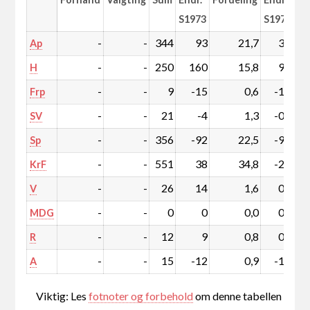
S1973
S1973
-
-
344
93
21,7
3,7
Ap
-
-
250
160
15,8
9,3
H
-
-
9
-15
0,6
-1,2
Frp
-
-
21
-4
1,3
-0,5
SV
-
-
356
-92
22,5
-9,7
Sp
-
-
551
38
34,8
-2,0
KrF
-
-
26
14
1,6
0,8
V
-
-
0
0
0,0
0,0
MDG
-
-
12
9
0,8
0,5
R
-
-
15
-12
0,9
-1,0
A
Viktig: Les
fotnoter og forbehold
om denne tabellen