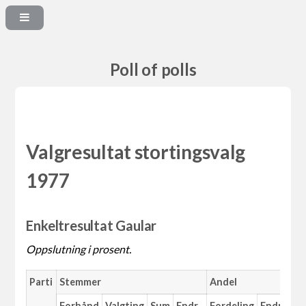
Poll of polls
Valgresultat stortingsvalg
1977
Enkeltresultat Gaular
Oppslutning i prosent.
Parti
Stemmer
Andel
Forhånd
Valgting
Sum
Endr.
Fordeling
Endr.