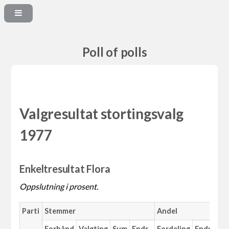
Poll of polls
Valgresultat stortingsvalg
1977
Enkeltresultat Flora
Oppslutning i prosent.
Parti
Stemmer
Andel
Forhånd
Valgting
Sum
Endr.
Fordeling
Endr.