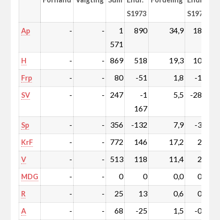
S1973
S1973
-
-
1
890
34,9
18,7
Ap
571
-
-
869
518
19,3
10,9
H
-
-
80
-51
1,8
-1,3
Frp
-
-
247
-1
5,5
-28,3
SV
167
-
-
356
-132
7,9
-3,7
Sp
-
-
772
146
17,2
2,2
KrF
-
-
513
118
11,4
2,0
V
-
-
0
0
0,0
0,0
MDG
-
-
25
13
0,6
0,3
R
-
-
68
-25
1,5
-0,7
A