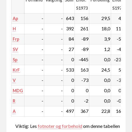
S1973
S1973
-
-
643
156
29,5
4,3
Ap
-
-
392
261
18,0
11,2
H
-
-
84
-89
3,9
-5,1
Frp
-
-
27
-89
1,2
-4,8
SV
-
-
0
-445
0,0
-23,1
Sp
-
-
533
163
24,5
5,3
KrF
-
-
0
-73
0,0
-3,8
V
-
-
0
0
0,0
0,0
MDG
-
-
0
-2
0,0
-0,1
R
-
-
497
367
22,8
16,1
A
Viktig: Les
fotnoter og forbehold
om denne tabellen