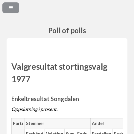
Poll of polls
Valgresultat stortingsvalg
1977
Enkeltresultat Songdalen
Oppslutning i prosent.
Parti
Stemmer
Andel
Forhånd
Valgting
Sum
Endr.
Fordeling
Endr.