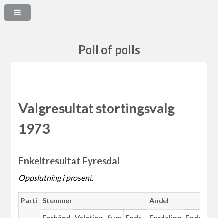
Poll of polls
Valgresultat stortingsvalg
1973
Enkeltresultat Fyresdal
Oppslutning i prosent.
Parti
Stemmer
Andel
Forhånd
Valgting
Sum
Endr.
Fordeling
Endr.