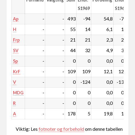
S1969
S1969
-
-
493
-94
54,8
-7,9
Ap
-
-
55
14
6,1
1,7
H
-
-
21
21
2,3
2,3
Frp
-
-
44
32
4,9
3,6
SV
-
-
0
0
0,0
0,0
Sp
-
-
109
109
12,1
12,1
KrF
-
-
0
-124
0,0
-13,2
V
-
-
0
0
0,0
0,0
MDG
-
-
0
0
0,0
0,0
R
-
-
178
5
19,8
1,3
A
Viktig: Les
fotnoter og forbehold
om denne tabellen