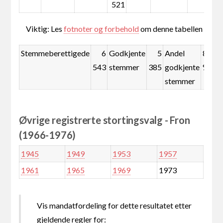
521
Viktig: Les
fotnoter og forbehold
om denne tabellen
Stemmeberettigede
6
Godkjente
5
Andel
82,3
543
stemmer
385
godkjente
%
stemmer
Øvrige registrerte stortingsvalg - Fron
(1966-1976)
1945
1949
1953
1957
1961
1965
1969
1973
Vis mandatfordeling for dette resultatet etter
gjeldende regler for: