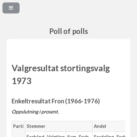
Poll of polls
Valgresultat stortingsvalg
1973
Enkeltresultat Fron (1966-1976)
Oppslutning i prosent.
Parti
Stemmer
Andel
Forhånd
Valgting
Sum
Endr.
Fordeling
Endr.