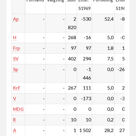
S1969
S1969
-
-
2
-530
52,4
-8,1
Ap
820
-
-
268
-16
5,0
-0,2
H
-
-
97
97
1,8
1,8
Frp
-
-
402
294
7,5
5,5
SV
-
-
0
-1
0,0
-26,1
Sp
446
-
-
267
111
5,0
2,1
KrF
-
-
0
-173
0,0
-3,1
V
-
-
0
0
0,0
0,0
MDG
-
-
10
10
0,2
0,2
R
-
-
1
1 502
28,2
27,9
A