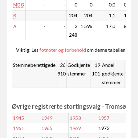
-
-
0
0
0,0
0,0
MDG
-
-
204
204
1,1
1,1
R
-
-
3
1 596
17,0
8,0
A
248
Viktig: Les
fotnoter og forbehold
om denne tabellen
Stemmeberettigede
26
Godkjente
19
Andel
71,0
910
stemmer
101
godkjente
%
stemmer
Øvrige registrerte stortingsvalg - Tromsø
1945
1949
1953
1957
1961
1965
1969
1973