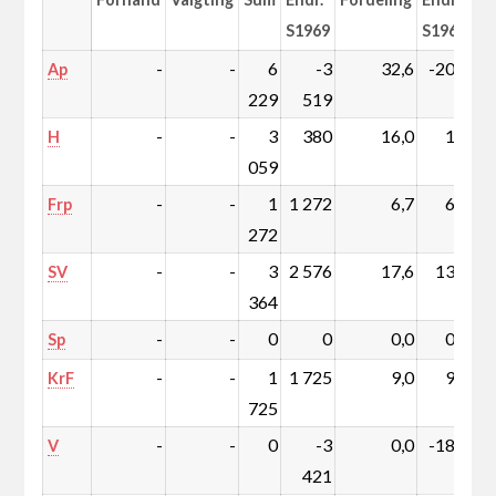
S1969
S1969
-
-
6
-3
32,6
-20,7
Ap
229
519
-
-
3
380
16,0
1,4
H
059
-
-
1
1 272
6,7
6,7
Frp
272
-
-
3
2 576
17,6
13,3
SV
364
-
-
0
0
0,0
0,0
Sp
-
-
1
1 725
9,0
9,0
KrF
725
-
-
0
-3
0,0
-18,7
V
421