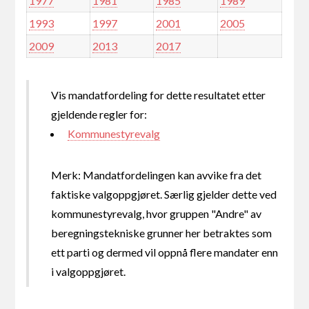
1977
1981
1985
1989
1993
1997
2001
2005
2009
2013
2017
Vis mandatfordeling for dette resultatet etter
gjeldende regler for:
Kommunestyrevalg
Merk: Mandatfordelingen kan avvike fra det
faktiske valgoppgjøret. Særlig gjelder dette ved
kommunestyrevalg, hvor gruppen "Andre" av
beregningstekniske grunner her betraktes som
ett parti og dermed vil oppnå flere mandater enn
i valgoppgjøret.