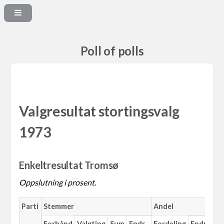
Poll of polls
Valgresultat stortingsvalg
1973
Enkeltresultat Tromsø
Oppslutning i prosent.
Parti
Stemmer
Andel
Forhånd
Valgting
Sum
Endr.
Fordeling
Endr.