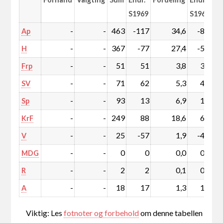
S1969
S1969
-
-
463
-117
34,6
-8,2
Ap
-
-
367
-77
27,4
-5,3
H
-
-
51
51
3,8
3,8
Frp
-
-
71
62
5,3
4,6
SV
-
-
93
13
6,9
1,1
Sp
-
-
249
88
18,6
6,7
KrF
-
-
25
-57
1,9
-4,2
V
-
-
0
0
0,0
0,0
MDG
-
-
2
2
0,1
0,1
R
-
-
18
17
1,3
1,3
A
Viktig: Les
fotnoter og forbehold
om denne tabellen