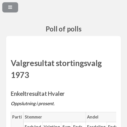
Poll of polls
Valgresultat stortingsvalg
1973
Enkeltresultat Hvaler
Oppslutning i prosent.
Parti
Stemmer
Andel
Forhånd
Valgting
Sum
Endr.
Fordeling
Endr.