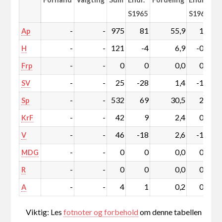
S1965
S1965
-
-
975
81
55,9
1,2
Ap
-
-
121
-4
6,9
-0,7
H
-
-
0
0
0,0
0,0
Frp
-
-
25
-28
1,4
-1,8
SV
-
-
532
69
30,5
2,2
Sp
-
-
42
9
2,4
0,4
KrF
-
-
46
-18
2,6
-1,3
V
-
-
0
0
0,0
0,0
MDG
-
-
0
0
0,0
0,0
R
-
-
4
1
0,2
0,0
A
Viktig: Les
fotnoter og forbehold
om denne tabellen