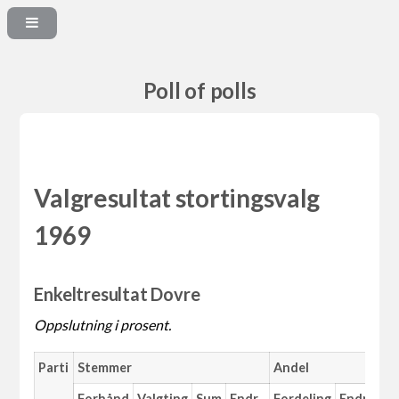
Poll of polls
Valgresultat stortingsvalg
1969
Enkeltresultat Dovre
Oppslutning i prosent.
Parti
Stemmer
Andel
Forhånd
Valgting
Sum
Endr.
Fordeling
Endr.