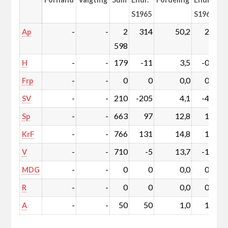
S1965
S1965
-
-
2
314
50,2
2,7
Ap
598
-
-
179
-11
3,5
-0,5
H
-
-
0
0
0,0
0,0
Frp
-
-
210
-205
4,1
-4,6
SV
-
-
663
97
12,8
1,0
Sp
-
-
766
131
14,8
1,6
KrF
-
-
710
-5
13,7
-1,2
V
-
-
0
0
0,0
0,0
MDG
-
-
0
0
0,0
0,0
R
-
-
50
50
1,0
1,0
A