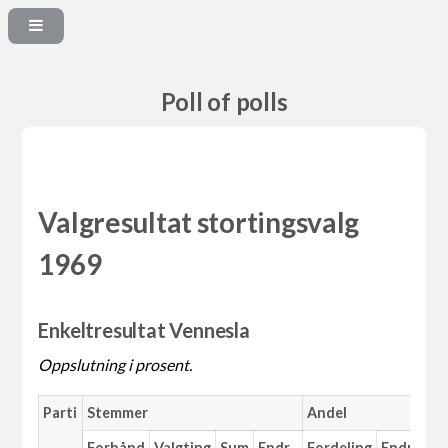
Poll of polls
Valgresultat stortingsvalg
1969
Enkeltresultat Vennesla
Oppslutning i prosent.
Parti
Stemmer
Andel
Forhånd
Valgting
Sum
Endr.
Fordeling
Endr.