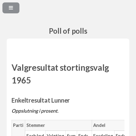
Poll of polls
Valgresultat stortingsvalg
1965
Enkeltresultat Lunner
Oppslutning i prosent.
Parti
Stemmer
Andel
Forhånd
Valgting
Sum
Endr.
Fordeling
Endr.