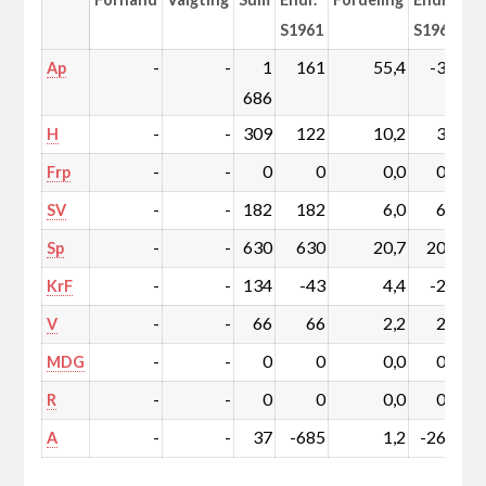
S1961
S1961
-
-
1
161
55,4
-3,0
Ap
686
-
-
309
122
10,2
3,0
H
-
-
0
0
0,0
0,0
Frp
-
-
182
182
6,0
6,0
SV
-
-
630
630
20,7
20,7
Sp
-
-
134
-43
4,4
-2,4
KrF
-
-
66
66
2,2
2,2
V
-
-
0
0
0,0
0,0
MDG
-
-
0
0
0,0
0,0
R
-
-
37
-685
1,2
-26,4
A