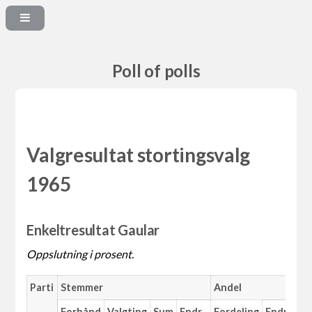
Poll of polls
Valgresultat stortingsvalg
1965
Enkeltresultat Gaular
Oppslutning i prosent.
Parti
Stemmer
Andel
Forhånd
Valgting
Sum
Endr.
Fordeling
Endr.