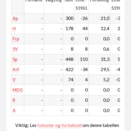
S1961
S1961
-
-
300
-26
21,0
-3,6
Ap
-
-
178
44
12,4
2,3
H
-
-
0
0
0,0
0,0
Frp
-
-
8
8
0,6
0,6
SV
-
-
448
110
31,3
5,8
Sp
-
-
422
-34
29,5
-4,9
KrF
-
-
74
4
5,2
-0,1
V
-
-
0
0
0,0
0,0
MDG
-
-
0
0
0,0
0,0
R
-
-
0
0
0,0
0,0
A
Viktig: Les
fotnoter og forbehold
om denne tabellen