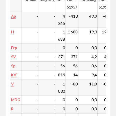
S1957
S1957
-
-
4
-413
49,9
-4,4
Ap
365
-
-
1
1 688
19,3
19,3
H
688
-
-
0
0
0,0
0,0
Frp
-
-
371
371
4,2
4,2
SV
-
-
56
56
0,6
0,6
Sp
-
-
819
14
9,4
0,2
KrF
-
-
1
-80
11,8
-0,8
V
030
-
-
0
0
0,0
0,0
MDG
-
-
0
0
0,0
0,0
R