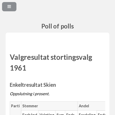
Poll of polls
Valgresultat stortingsvalg
1961
Enkeltresultat Skien
Oppslutning i prosent.
Parti
Stemmer
Andel
Forhånd
Valgting
Sum
Endr.
Fordeling
Endr.