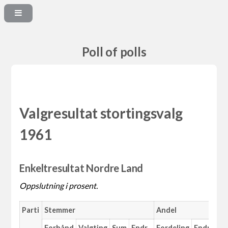
Poll of polls
Valgresultat stortingsvalg
1961
Enkeltresultat Nordre Land
Oppslutning i prosent.
Parti
Stemmer
Andel
Forhånd
Valgting
Sum
Endr.
Fordeling
Endr.