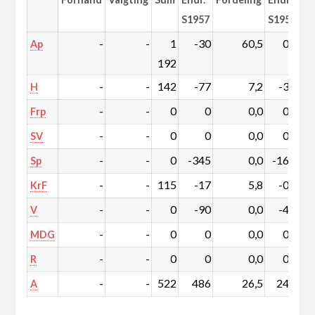
S1957
S1957
-
-
1
-30
60,5
0,7
Ap
192
-
-
142
-77
7,2
-3,5
H
-
-
0
0
0,0
0,0
Frp
-
-
0
0
0,0
0,0
SV
-
-
0
-345
0,0
-16,9
Sp
-
-
115
-17
5,8
-0,6
KrF
-
-
0
-90
0,0
-4,4
V
-
-
0
0
0,0
0,0
MDG
-
-
0
0
0,0
0,0
R
-
-
522
486
26,5
24,7
A