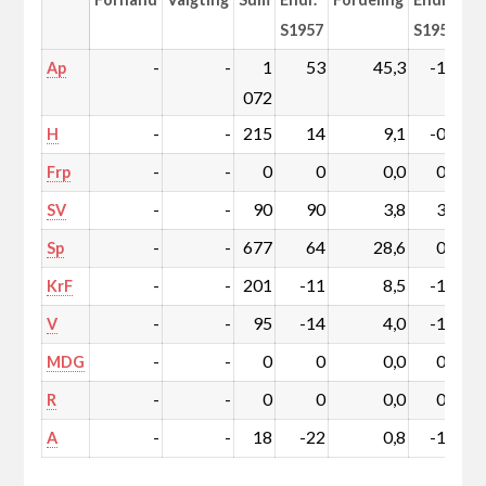
S1957
S1957
-
-
1
53
45,3
-1,2
Ap
072
-
-
215
14
9,1
-0,1
H
-
-
0
0
0,0
0,0
Frp
-
-
90
90
3,8
3,8
SV
-
-
677
64
28,6
0,6
Sp
-
-
201
-11
8,5
-1,2
KrF
-
-
95
-14
4,0
-1,0
V
-
-
0
0
0,0
0,0
MDG
-
-
0
0
0,0
0,0
R
-
-
18
-22
0,8
-1,1
A