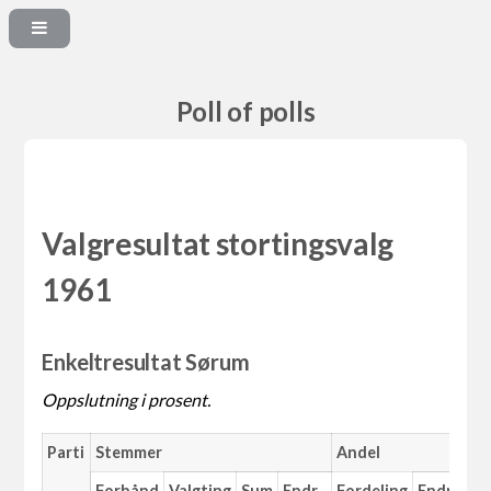
Poll of polls
Valgresultat stortingsvalg
1961
Enkeltresultat Sørum
Oppslutning i prosent.
Parti
Stemmer
Andel
Forhånd
Valgting
Sum
Endr.
Fordeling
Endr.