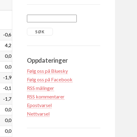
-0,6
4,2
0,0
Oppdateringer
0,0
Følg oss på Bluesky
-1,9
Følg oss på Facebook
-0,1
RSS målinger
RSS kommentarer
-1,7
Epostvarsel
0,0
Nettvarsel
0,0
0,0