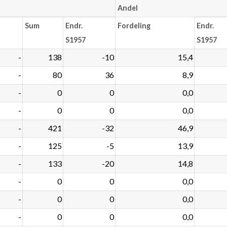
Andel
Sum
Endr.
Fordeling
Endr.
S1957
S1957
-
138
-10
15,4
-
80
36
8,9
-
0
0
0,0
-
0
0
0,0
-
421
-32
46,9
-
125
-5
13,9
-
133
-20
14,8
-
0
0
0,0
-
0
0
0,0
-
0
0
0,0