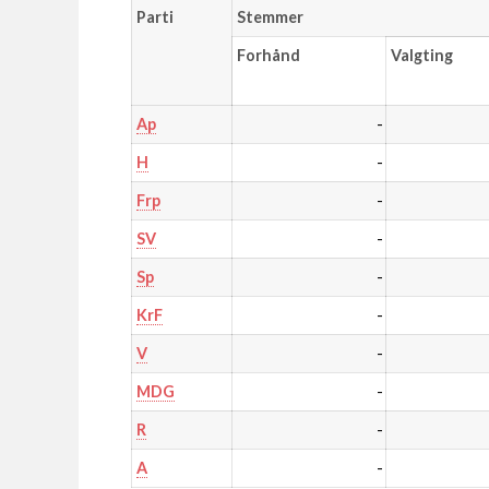
Parti
Stemmer
Forhånd
Valgting
-
Ap
-
H
-
Frp
-
SV
-
Sp
-
KrF
-
V
-
MDG
-
R
-
A