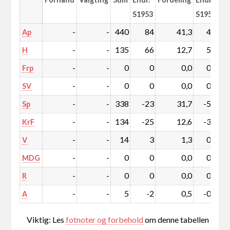
S1953
S1953
-
-
440
84
41,3
4,3
Ap
-
-
135
66
12,7
5,5
H
-
-
0
0
0,0
0,0
Frp
-
-
0
0
0,0
0,0
SV
-
-
338
-23
31,7
-5,8
Sp
-
-
134
-25
12,6
-3,9
KrF
-
-
14
3
1,3
0,2
V
-
-
0
0
0,0
0,0
MDG
-
-
0
0
0,0
0,0
R
-
-
5
-2
0,5
-0,3
A
Viktig: Les
fotnoter og forbehold
om denne tabellen