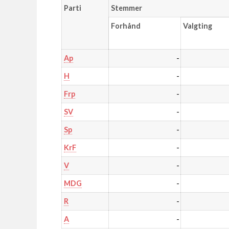
Parti
Stemmer
Forhånd
Valgting
-
Ap
-
H
-
Frp
-
SV
-
Sp
-
KrF
-
V
-
MDG
-
R
-
A