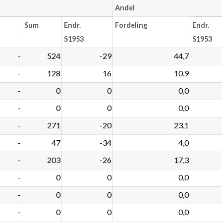
Andel
Sum
Endr.
Fordeling
Endr.
S1953
S1953
-
524
-29
44,7
-
128
16
10,9
-
0
0
0,0
-
0
0
0,0
-
271
-20
23,1
-
47
-34
4,0
-
203
-26
17,3
-
0
0
0,0
-
0
0
0,0
-
0
0
0,0