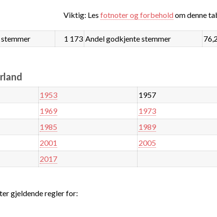
Viktig: Les
fotnoter og forbehold
om denne tab
 stemmer
1 173
Andel godkjente stemmer
76,
urland
1953
1957
1969
1973
1985
1989
2001
2005
2017
ter gjeldende regler for: