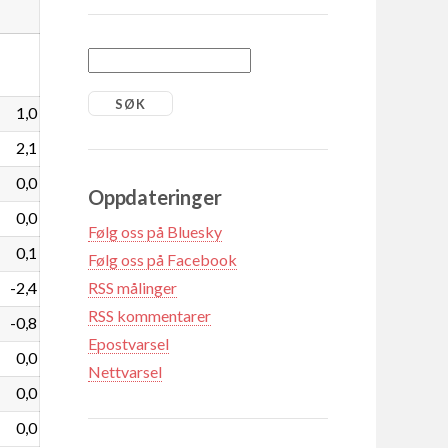
1,0
2,1
0,0
Oppdateringer
0,0
Følg oss på Bluesky
0,1
Følg oss på Facebook
-2,4
RSS målinger
RSS kommentarer
-0,8
Epostvarsel
0,0
Nettvarsel
0,0
0,0