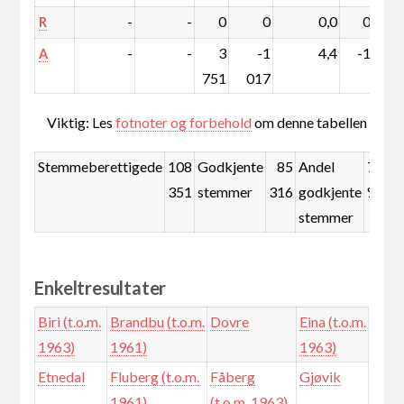
-
-
0
0
0,0
0,0
R
-
-
3
-1
4,4
-1,3
A
751
017
Viktig: Les
fotnoter og forbehold
om denne tabellen
Stemmeberettigede
108
Godkjente
85
Andel
78,7
351
stemmer
316
godkjente
%
stemmer
Enkeltresultater
Biri (t.o.m.
Brandbu (t.o.m.
Dovre
Eina (t.o.m.
1963)
1961)
1963)
Etnedal
Fluberg (t.o.m.
Fåberg
Gjøvik
1961)
(t.o.m. 1963)