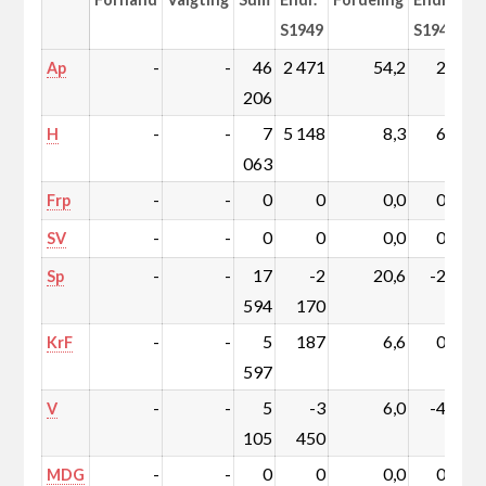
S1949
S1949
-
-
46
2 471
54,2
2,2
Ap
206
-
-
7
5 148
8,3
6,0
H
063
-
-
0
0
0,0
0,0
Frp
-
-
0
0
0,0
0,0
SV
-
-
17
-2
20,6
-2,9
Sp
594
170
-
-
5
187
6,6
0,1
KrF
597
-
-
5
-3
6,0
-4,2
V
105
450
-
-
0
0
0,0
0,0
MDG