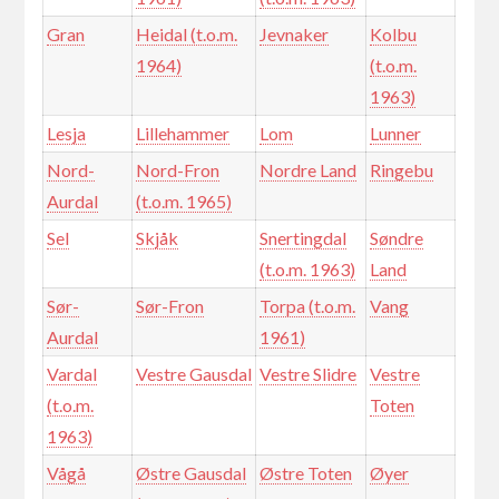
Gran
Heidal (t.o.m.
Jevnaker
Kolbu
1964)
(t.o.m.
1963)
Lesja
Lillehammer
Lom
Lunner
Nord-
Nord-Fron
Nordre Land
Ringebu
Aurdal
(t.o.m. 1965)
Sel
Skjåk
Snertingdal
Søndre
(t.o.m. 1963)
Land
Sør-
Sør-Fron
Torpa (t.o.m.
Vang
Aurdal
1961)
Vardal
Vestre Gausdal
Vestre Slidre
Vestre
(t.o.m.
Toten
1963)
Vågå
Østre Gausdal
Østre Toten
Øyer