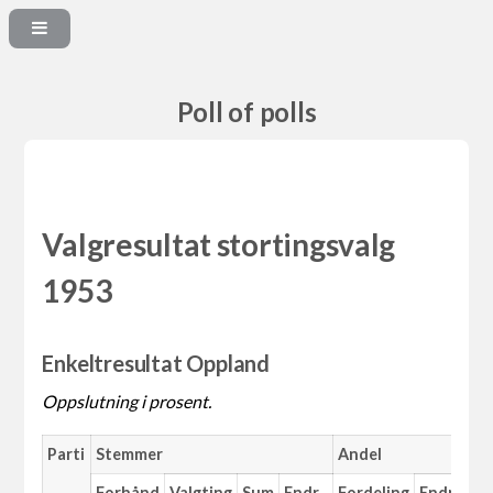
Poll of polls
Valgresultat stortingsvalg
1953
Enkeltresultat Oppland
Oppslutning i prosent.
Parti
Stemmer
Andel
Ma
Forhånd
Valgting
Sum
Endr.
Fordeling
Endr.
An