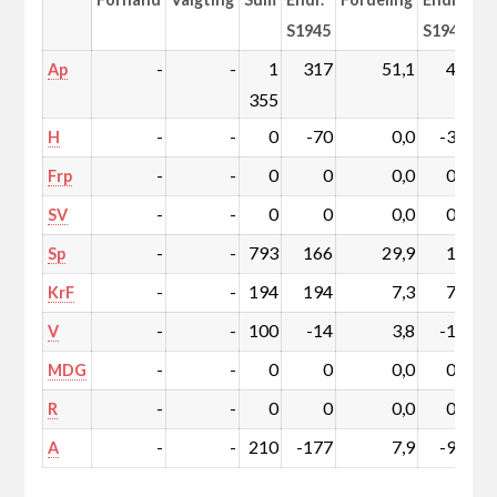
S1945
S1945
-
-
1
317
51,1
4,7
Ap
355
-
-
0
-70
0,0
-3,1
H
-
-
0
0
0,0
0,0
Frp
-
-
0
0
0,0
0,0
SV
-
-
793
166
29,9
1,9
Sp
-
-
194
194
7,3
7,3
KrF
-
-
100
-14
3,8
-1,3
V
-
-
0
0
0,0
0,0
MDG
-
-
0
0
0,0
0,0
R
-
-
210
-177
7,9
-9,4
A