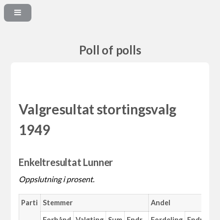
Poll of polls
Valgresultat stortingsvalg
1949
Enkeltresultat Lunner
Oppslutning i prosent.
Parti
Stemmer
Andel
Forhånd
Valgting
Sum
Endr.
Fordeling
Endr.