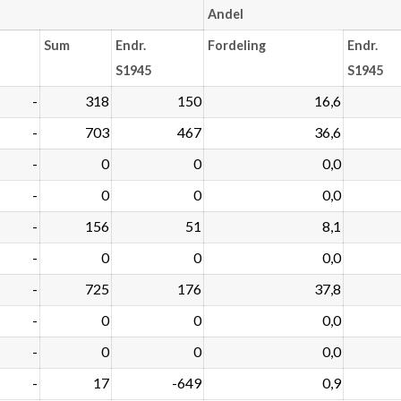
Andel
Sum
Endr.
Fordeling
Endr.
S1945
S1945
-
318
150
16,6
-
703
467
36,6
-
0
0
0,0
-
0
0
0,0
-
156
51
8,1
-
0
0
0,0
-
725
176
37,8
-
0
0
0,0
-
0
0
0,0
-
17
-649
0,9