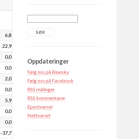
6,8
22,9
0,0
Oppdateringer
0,0
Følg oss på Bluesky
2,0
Følg oss på Facebook
0,0
RSS målinger
RSS kommentarer
5,9
Epostvarsel
0,0
Nettvarsel
0,0
-37,7