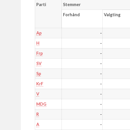
Parti
Stemmer
Forhånd
Valgting
-
Ap
-
H
-
Frp
-
SV
-
Sp
-
KrF
-
V
-
MDG
-
R
-
A