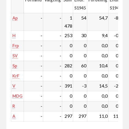
S1945
S1945
-
-
1
54
54,7
-8,2
Ap
478
-
-
253
30
9,4
-0,5
H
-
-
0
0
0,0
0,0
Frp
-
-
0
0
0,0
0,0
SV
-
-
282
60
10,4
0,6
Sp
-
-
0
0
0,0
0,0
KrF
-
-
391
-3
14,5
-2,9
V
-
-
0
0
0,0
0,0
MDG
-
-
0
0
0,0
0,0
R
-
-
297
297
11,0
11,0
A