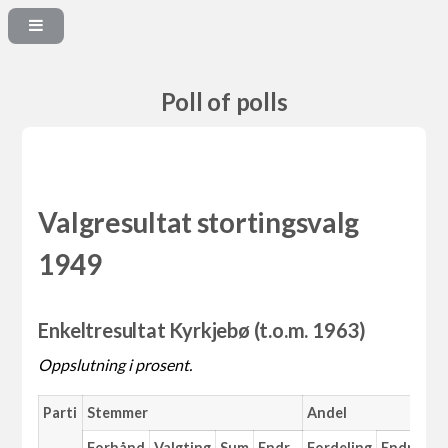
Poll of polls
Valgresultat stortingsvalg
1949
Enkeltresultat Kyrkjebø (t.o.m. 1963)
Oppslutning i prosent.
Parti
Stemmer
Andel
Forhånd
Valgting
Sum
Endr.
Fordeling
Endr.