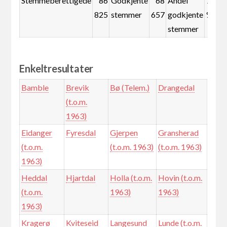
Stemmeberettigede
86
Godkjente
68
Andel
79,1
825
stemmer
657
godkjente
%
stemmer
Enkeltresultater
Bamble
Brevik
Bø (Telem.)
Drangedal
(t.o.m.
1963)
Eidanger
Fyresdal
Gjerpen
Gransherad
(t.o.m.
(t.o.m. 1963)
(t.o.m. 1963)
1963)
Heddal
Hjartdal
Holla (t.o.m.
Hovin (t.o.m.
(t.o.m.
1963)
1963)
1963)
Kragerø
Kviteseid
Langesund
Lunde (t.o.m.