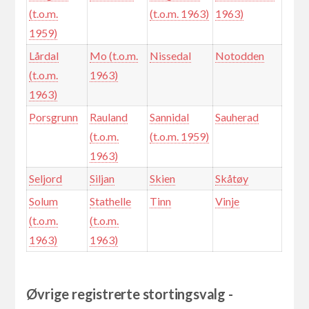
(t.o.m.
(t.o.m. 1963)
1963)
1959)
Lårdal
Mo (t.o.m.
Nissedal
Notodden
(t.o.m.
1963)
1963)
Porsgrunn
Rauland
Sannidal
Sauherad
(t.o.m.
(t.o.m. 1959)
1963)
Seljord
Siljan
Skien
Skåtøy
Solum
Stathelle
Tinn
Vinje
(t.o.m.
(t.o.m.
1963)
1963)
Øvrige registrerte stortingsvalg -