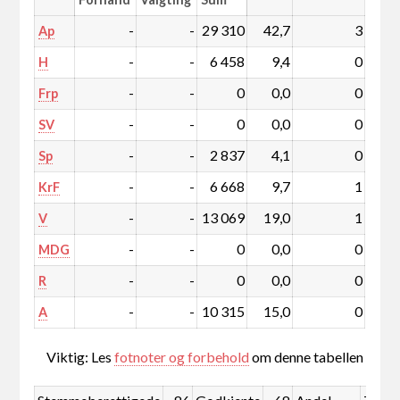
-
-
29 310
42,7
3
Ap
-
-
6 458
9,4
0
H
-
-
0
0,0
0
Frp
-
-
0
0,0
0
SV
-
-
2 837
4,1
0
Sp
-
-
6 668
9,7
1
KrF
-
-
13 069
19,0
1
V
-
-
0
0,0
0
MDG
-
-
0
0,0
0
R
-
-
10 315
15,0
0
A
Viktig: Les
fotnoter og forbehold
om denne tabellen