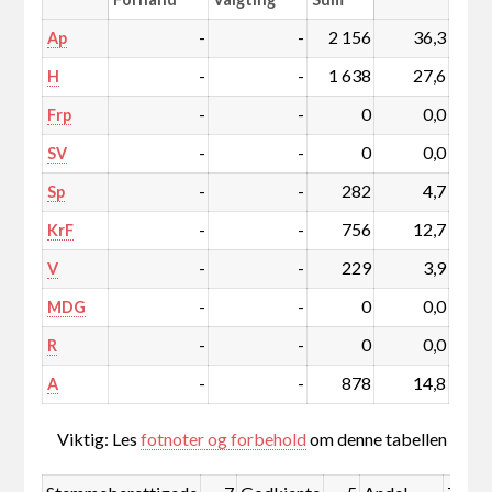
-
-
2 156
36,3
Ap
-
-
1 638
27,6
H
-
-
0
0,0
Frp
-
-
0
0,0
SV
-
-
282
4,7
Sp
-
-
756
12,7
KrF
-
-
229
3,9
V
-
-
0
0,0
MDG
-
-
0
0,0
R
-
-
878
14,8
A
Viktig: Les
fotnoter og forbehold
om denne tabellen