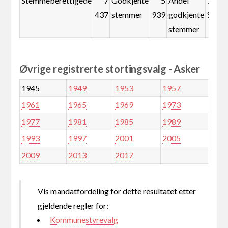
Stemmeberettigede
7
Godkjente
5
Andel
79,9
437
stemmer
939
godkjente
%
stemmer
Øvrige registrerte stortingsvalg - Asker
1945
1949
1953
1957
1961
1965
1969
1973
1977
1981
1985
1989
1993
1997
2001
2005
2009
2013
2017
Vis mandatfordeling for dette resultatet etter
gjeldende regler for:
Kommunestyrevalg