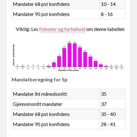
Mandater 68 pst konfidens
10 - 14
Mandater 95 pst konfidens
8 - 16
Viktig: Les
fotnoter og forbehold
om denne tabellen
18
17
Sannsynlighet i prosent
14
14
11
8
8
4
3
2
1
1
0
0
0
0
0
0
0
0
0
1
2
3
4
5
6
7
8
9
10
11
12
13
14
15
16
17
18
19
20
21
Mandater tildelt partiet
Mandatberegning for Sp
Mandater iht månedssnitt
35
Gjennomsnitt mandater
37
Mandater 68 pst konfidens
35 - 40
Mandater 95 pst konfidens
28 - 41