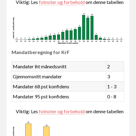
Viktig: Les
fotnoter og forbehold
om denne tabellen
17
16
15
Sannsynlighet i prosent
9
7
6
6
5
3
3
3
3
2
1
1
1
1
1
0
0
0
0
0
0
0
0
22
23
24
25
26
27
28
29
30
31
32
33
34
35
36
37
38
39
40
41
42
43
44
45
46
47
Mandater tildelt partiet
Mandatberegning for KrF
Mandater iht månedssnitt
2
Gjennomsnitt mandater
3
Mandater 68 pst konfidens
1 - 3
Mandater 95 pst konfidens
0 - 8
Viktig: Les
fotnoter og forbehold
om denne tabellen
33
29