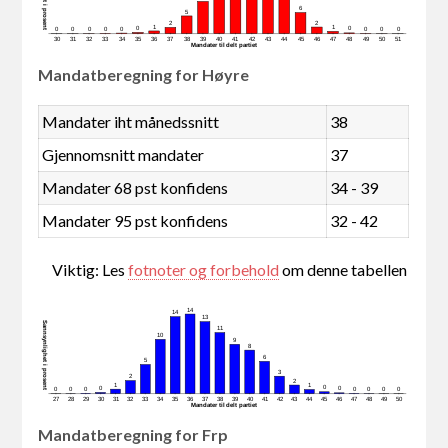
6
5
2
2
1
1
0
0
0
0
0
0
0
0
0
0
30
31
32
33
34
35
36
37
38
39
40
41
42
43
44
45
46
47
48
49
50
51
Mandater tildelt partiet
Mandatberegning for Høyre
Mandater iht månedssnitt
38
Gjennomsnitt mandater
37
Mandater 68 pst konfidens
34 - 39
Mandater 95 pst konfidens
32 - 42
Viktig: Les
fotnoter og forbehold
om denne tabellen
14
14
13
Sannsynlighet i prosent
11
10
9
8
6
5
3
2
2
1
1
0
0
0
0
0
0
0
0
0
0
27
28
29
30
31
32
33
34
35
36
37
38
39
40
41
42
43
44
45
46
47
48
49
50
Mandater tildelt partiet
Mandatberegning for Frp