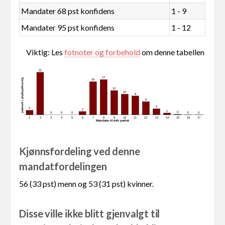
Mandater 68 pst konfidens
1 - 9
Mandater 95 pst konfidens
1 - 12
Viktig: Les
fotnoter og forbehold
om denne tabellen
21
17
Sannsynlighet i prosent
16
12
10
9
6
3
2
2
1
0
0
0
0
0
0
1
2
3
4
5
6
7
8
9
10
11
12
13
14
15
16
17
Mandater tildelt partiet
Kjønnsfordeling ved denne
mandatfordelingen
56 (33 pst) menn og 53 (31 pst) kvinner.
Disse ville ikke blitt gjenvalgt til