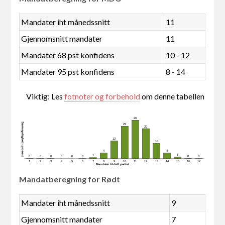
Mandater iht månedssnitt
11
Gjennomsnitt mandater
11
Mandater 68 pst konfidens
10 - 12
Mandater 95 pst konfidens
8 - 14
Viktig: Les
fotnoter og forbehold
om denne tabellen
26
Sannsynlighet i prosent
22
20
12
10
4
4
1
1
0
0
0
0
0
0
0
0
1
2
3
4
5
6
7
8
9
10
11
12
13
14
15
16
17
Mandater tildelt partiet
Mandatberegning for Rødt
Mandater iht månedssnitt
9
Gjennomsnitt mandater
7