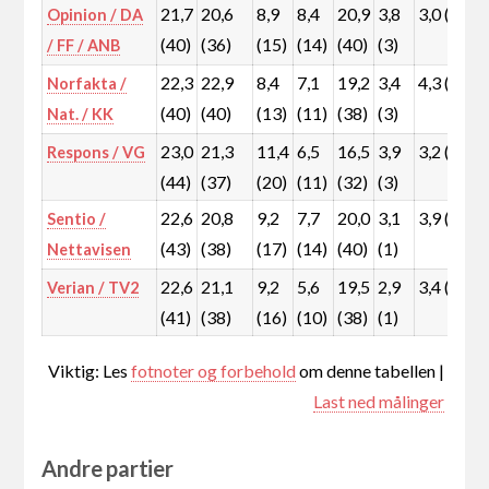
21,7
20,6
8,9
8,4
20,9
3,8
3,0 (2)
Opinion / DA
(40)
(36)
(15)
(14)
(40)
(3)
/ FF / ANB
22,3
22,9
8,4
7,1
19,2
3,4
4,3 (7)
Norfakta /
(40)
(40)
(13)
(11)
(38)
(3)
Nat. / KK
23,0
21,3
11,4
6,5
16,5
3,9
3,2 (2)
Respons / VG
(44)
(37)
(20)
(11)
(32)
(3)
22,6
20,8
9,2
7,7
20,0
3,1
3,9 (2)
Sentio /
(43)
(38)
(17)
(14)
(40)
(1)
Nettavisen
22,6
21,1
9,2
5,6
19,5
2,9
3,4 (1)
Verian / TV2
(41)
(38)
(16)
(10)
(38)
(1)
Viktig: Les
fotnoter og forbehold
om denne tabellen |
Last ned målinger
Andre partier