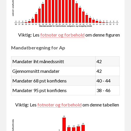
Sannsynlighet i prosent
5
5
4
4
3
2
2
1
1
1
0
0
0
0
0
0
0
0
0
0
0
0
38
37
36
35
34
33
32
31
30
29
28
27
26
25
24
23
22
21
20
19
18
17
16
15
14
13
12
11
10
9
8
Mandatovervekt for henholdsvis rødgrønn og borgerlig blokk
Viktig: Les
fotnoter og forbehold
om denne figuren
Mandatberegning for Ap
Mandater iht månedssnitt
42
Gjennomsnitt mandater
42
Mandater 68 pst konfidens
40 - 44
Mandater 95 pst konfidens
38 - 46
Viktig: Les
fotnoter og forbehold
om denne tabellen
22
Sannsynlighet i prosent
15
13
13
13
9