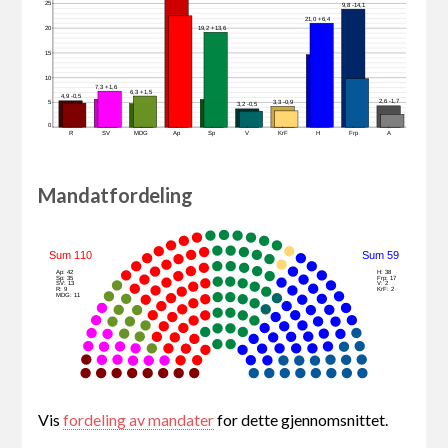
25
9,8 -14,1
21,0 +6,4
19,2 +13,6
20
15
10
7,3 +1,6
6,3 +1,5
4,9 -0,5
2,6 -1,7
3,3 -0,9
5
3,2 -0,5
0
R
SV
MDG
Ap
Sp
V
KrF
H
Frp
A
Mandatfordeling
Sum 110
Sum 59
Ap: 42
H: 38
Sp: 35
Frp: 17
SV: 13
V: 2
R: 9
KrF: 2
MDG: 11
Vis
fordeling av mandater
for dette gjennomsnittet.