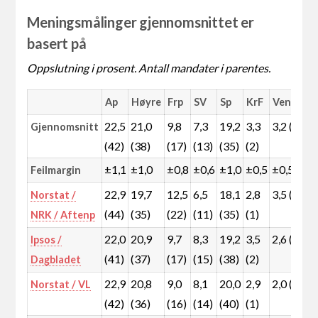
Meningsmålinger gjennomsnittet er
basert på
Oppslutning i prosent. Antall mandater i parentes.
Ap
Høyre
Frp
SV
Sp
KrF
Venstre
22,5
21,0
9,8
7,3
19,2
3,3
3,2 (2)
Gjennomsnitt
(42)
(38)
(17)
(13)
(35)
(2)
±1,1
±1,0
±0,8
±0,6
±1,0
±0,5
±0,5
Feilmargin
22,9
19,7
12,5
6,5
18,1
2,8
3,5 (2)
Norstat /
(44)
(35)
(22)
(11)
(35)
(1)
NRK / Aftenp
22,0
20,9
9,7
8,3
19,2
3,5
2,6 (1)
Ipsos /
(41)
(37)
(17)
(15)
(38)
(2)
Dagbladet
22,9
20,8
9,0
8,1
20,0
2,9
2,0 (1)
Norstat / VL
(42)
(36)
(16)
(14)
(40)
(1)