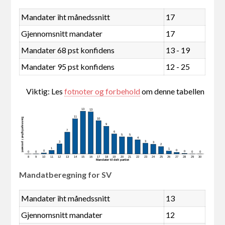
Mandater iht månedssnitt
17
Gjennomsnitt mandater
17
Mandater 68 pst konfidens
13 - 19
Mandater 95 pst konfidens
12 - 25
Viktig: Les
fotnoter og forbehold
om denne tabellen
13
13
11
Sannsynlighet i prosent
10
9
7
6
5
5
4
3
3
3
2
1
1
0
0
0
0
0
0
0
8
9
10
11
12
13
14
15
16
17
18
19
20
21
22
23
24
25
26
27
28
29
30
Mandater tildelt partiet
Mandatberegning for SV
Mandater iht månedssnitt
13
Gjennomsnitt mandater
12