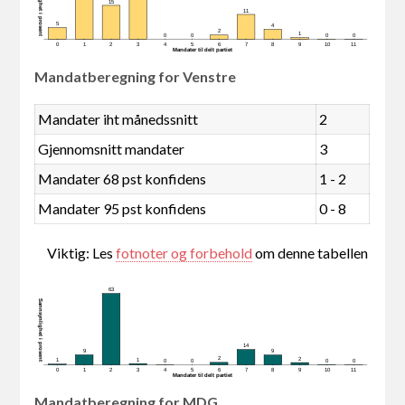
Sannsynlighet i prosent
15
11
5
4
2
1
0
0
0
0
0
1
2
3
4
5
6
7
8
9
10
11
Mandater tildelt partiet
Mandatberegning for Venstre
Mandater iht månedssnitt
2
Gjennomsnitt mandater
3
Mandater 68 pst konfidens
1 - 2
Mandater 95 pst konfidens
0 - 8
Viktig: Les
fotnoter og forbehold
om denne tabellen
63
Sannsynlighet i prosent
14
9
9
2
2
1
1
0
0
0
0
0
1
2
3
4
5
6
7
8
9
10
11
Mandater tildelt partiet
Mandatberegning for MDG