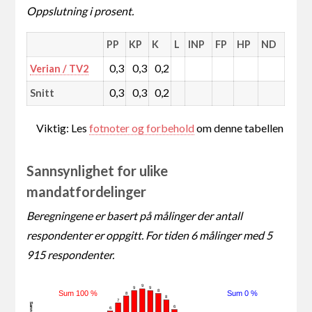
Oppslutning i prosent.
PP
KP
K
L
INP
FP
HP
ND
0,3
0,3
0,2
Verian / TV2
0,3
0,3
0,2
Snitt
Viktig: Les
fotnoter og forbehold
om denne tabellen
Sannsynlighet for ulike
mandatfordelinger
Beregningene er basert på målinger der antall
respondenter er oppgitt. For tiden 6 målinger med 5
915 respondenter.
9
9
9
8
Sum 100 %
Sum 0 %
8
8
7
6
6