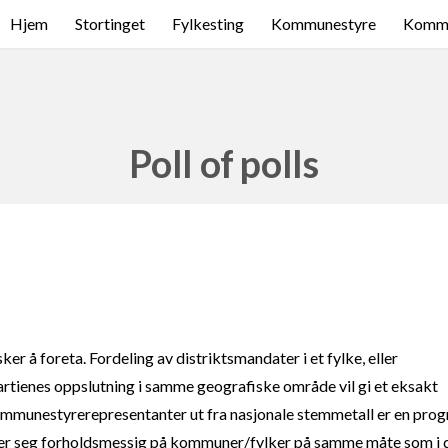
Hjem
Stortinget
Fylkesting
Kommunestyre
Komme
Poll of polls
er å foreta. Fordeling av distriktsmandater i et fylke, eller
rtienes oppslutning i samme geografiske område vil gi et eksakt
kommunestyrerepresentanter ut fra nasjonale stemmetall er en pro
ler seg forholdsmessig på kommuner/fylker på samme måte som i 