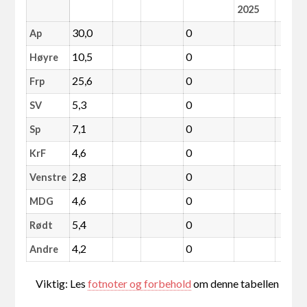
2025
30,0
0
Ap
10,5
0
Høyre
25,6
0
Frp
5,3
0
SV
7,1
0
Sp
4,6
0
KrF
2,8
0
Venstre
4,6
0
MDG
5,4
0
Rødt
4,2
0
Andre
Viktig: Les
fotnoter og forbehold
om denne tabellen