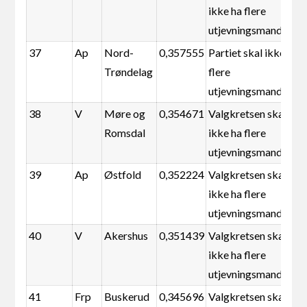
ikke ha flere
utjevningsmandater
37
Ap
Nord-
0,357555
Partiet skal ikke ha
Trøndelag
flere
utjevningsmandater
38
V
Møre og
0,354671
Valgkretsen skal
Romsdal
ikke ha flere
utjevningsmandater
39
Ap
Østfold
0,352224
Valgkretsen skal
ikke ha flere
utjevningsmandater
40
V
Akershus
0,351439
Valgkretsen skal
ikke ha flere
utjevningsmandater
41
Frp
Buskerud
0,345696
Valgkretsen skal