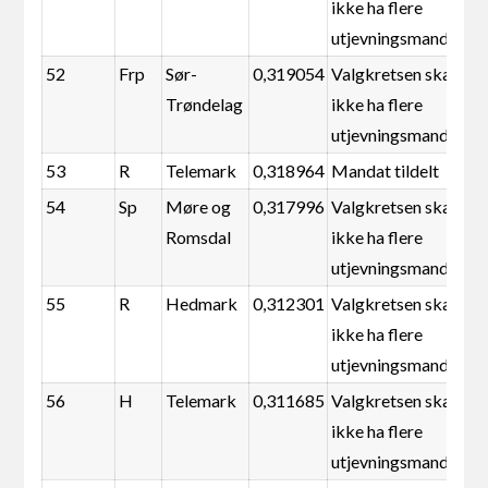
ikke ha flere
utjevningsmandater
52
Frp
Sør-
0,319054
Valgkretsen skal
Trøndelag
ikke ha flere
utjevningsmandater
53
R
Telemark
0,318964
Mandat tildelt
54
Sp
Møre og
0,317996
Valgkretsen skal
Romsdal
ikke ha flere
utjevningsmandater
55
R
Hedmark
0,312301
Valgkretsen skal
ikke ha flere
utjevningsmandater
56
H
Telemark
0,311685
Valgkretsen skal
ikke ha flere
utjevningsmandater