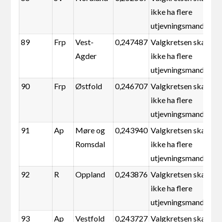
ikke ha flere
utjevningsmandater
89
Frp
Vest-
0,247487
Valgkretsen skal
Agder
ikke ha flere
utjevningsmandater
90
Frp
Østfold
0,246707
Valgkretsen skal
ikke ha flere
utjevningsmandater
91
Ap
Møre og
0,243940
Valgkretsen skal
Romsdal
ikke ha flere
utjevningsmandater
92
R
Oppland
0,243876
Valgkretsen skal
ikke ha flere
utjevningsmandater
93
Ap
Vestfold
0,243727
Valgkretsen skal