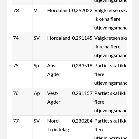
73
V
Hordaland
0,292022
Valgkretsen skal
ikke ha flere
utjevningsmandater
74
SV
Hordaland
0,291145
Valgkretsen skal
ikke ha flere
utjevningsmandater
75
Sp
Aust-
0,283518
Partiet skal ikke ha
Agder
flere
utjevningsmandater
76
Ap
Vest-
0,281157
Partiet skal ikke ha
Agder
flere
utjevningsmandater
77
SV
Nord-
0,280284
Partiet skal ikke ha
Trøndelag
flere
utjevningsmandater