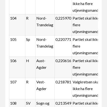
ikke ha flere
utjevningsmandater
104
R
Nord-
0,225970
Partiet skal ikke ha
Trøndelag
flere
utjevningsmandater
105
Sp
Nord-
0,220771
Partiet skal ikke ha
Trøndelag
flere
utjevningsmandater
106
H
Aust-
0,220616
Partiet skal ikke ha
Agder
flere
utjevningsmandater
107
R
Vest-
0,218781
Valgkretsen skal
Agder
ikke ha flere
utjevningsmandater
108
SV
Sogn og
0,213549
Partiet skal ikke ha