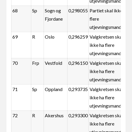
utjevningsmandater
68
Sp
Sogn og
0,298055
Partiet skal ikke ha
Fjordane
flere
utjevningsmandater
69
R
Oslo
0,296259
Valgkretsen skal
ikke ha flere
utjevningsmandater
70
Frp
Vestfold
0,296150
Valgkretsen skal
ikke ha flere
utjevningsmandater
71
Sp
Oppland
0,293735
Valgkretsen skal
ikke ha flere
utjevningsmandater
72
R
Akershus
0,293300
Valgkretsen skal
ikke ha flere
utjevningsmandater