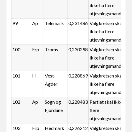
ikke ha flere
utjevningsmandater
99
Ap
Telemark
0,231486
Valgkretsen skal
ikke ha flere
utjevningsmandater
100
Frp
Troms
0,230298
Valgkretsen skal
ikke ha flere
utjevningsmandater
101
H
Vest-
0,228869
Valgkretsen skal
Agder
ikke ha flere
utjevningsmandater
102
Ap
Sogn og
0,228483
Partiet skal ikke ha
Fjordane
flere
utjevningsmandater
103
Frp
Hedmark
0,226212
Valgkretsen skal