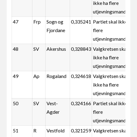
ikke ha flere
utjevningsmandater
47
Frp
Sogn og
0,335241
Partiet skal ikke ha
Fjordane
flere
utjevningsmandater
48
SV
Akershus
0,328843
Valgkretsen skal
ikke ha flere
utjevningsmandater
49
Ap
Rogaland
0,324618
Valgkretsen skal
ikke ha flere
utjevningsmandater
50
SV
Vest-
0,324166
Partiet skal ikke ha
Agder
flere
utjevningsmandater
51
R
Vestfold
0,321259
Valgkretsen skal