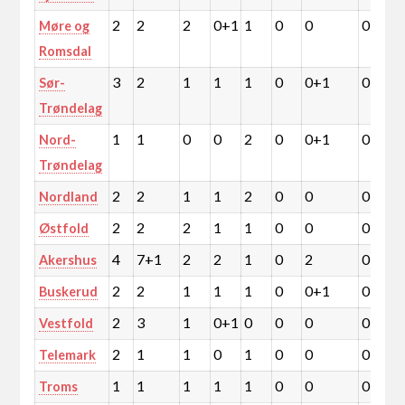
2
2
2
0+1
1
0
0
0
Møre og
Romsdal
3
2
1
1
1
0
0+1
0
Sør-
Trøndelag
1
1
0
0
2
0
0+1
0
Nord-
Trøndelag
2
2
1
1
2
0
0
0
Nordland
2
2
2
1
1
0
0
0
Østfold
4
7+1
2
2
1
0
2
0
Akershus
2
2
1
1
1
0
0+1
0
Buskerud
2
3
1
0+1
0
0
0
0
Vestfold
2
1
1
0
1
0
0
0
Telemark
1
1
1
1
1
0
0
0
Troms