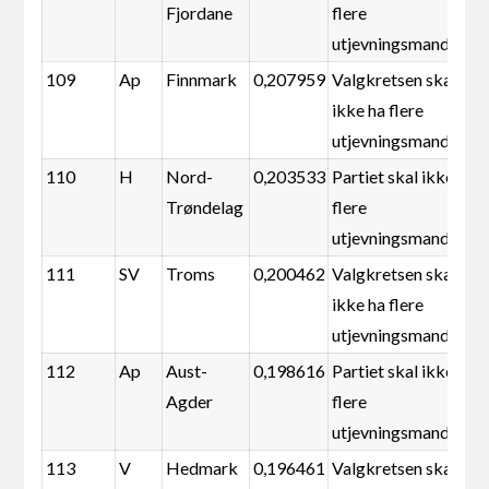
Fjordane
flere
utjevningsmandater
109
Ap
Finnmark
0,207959
Valgkretsen skal
ikke ha flere
utjevningsmandater
110
H
Nord-
0,203533
Partiet skal ikke ha
Trøndelag
flere
utjevningsmandater
111
SV
Troms
0,200462
Valgkretsen skal
ikke ha flere
utjevningsmandater
112
Ap
Aust-
0,198616
Partiet skal ikke ha
Agder
flere
utjevningsmandater
113
V
Hedmark
0,196461
Valgkretsen skal