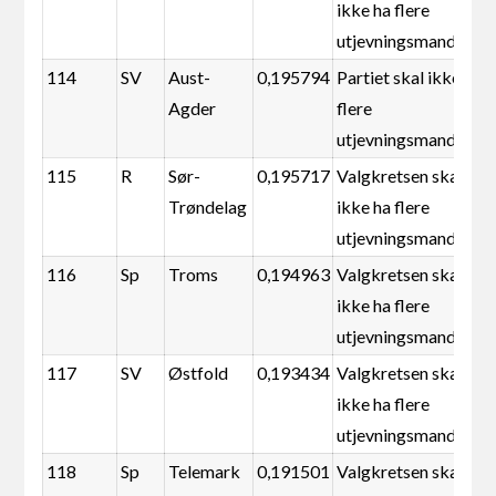
ikke ha flere
utjevningsmandater
114
SV
Aust-
0,195794
Partiet skal ikke ha
Agder
flere
utjevningsmandater
115
R
Sør-
0,195717
Valgkretsen skal
Trøndelag
ikke ha flere
utjevningsmandater
116
Sp
Troms
0,194963
Valgkretsen skal
ikke ha flere
utjevningsmandater
117
SV
Østfold
0,193434
Valgkretsen skal
ikke ha flere
utjevningsmandater
118
Sp
Telemark
0,191501
Valgkretsen skal