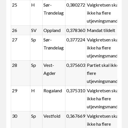
25
H
Sør-
0,380272
Valgkretsen skal
Trøndelag
ikke ha flere
utjevningsmandater
26
SV
Oppland
0,378360
Mandat tildelt
27
Sp
Sør-
0,377224
Valgkretsen skal
Trøndelag
ikke ha flere
utjevningsmandater
28
Sp
Vest-
0,375603
Partiet skal ikke ha
Agder
flere
utjevningsmandater
29
H
Rogaland
0,375310
Valgkretsen skal
ikke ha flere
utjevningsmandater
30
Sp
Vestfold
0,367669
Valgkretsen skal
ikke ha flere