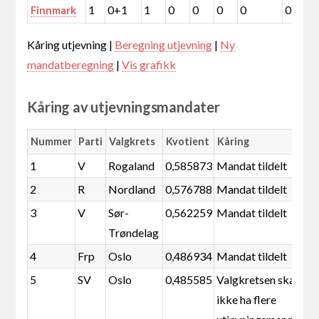
1
0+1
1
0
0
0
0
0
Finnmark
Kåring utjevning |
Beregning utjevning
|
Ny
mandatberegning
|
Vis grafikk
Kåring av utjevningsmandater
Nummer
Parti
Valgkrets
Kvotient
Kåring
1
V
Rogaland
0,585873
Mandat tildelt
2
R
Nordland
0,576788
Mandat tildelt
3
V
Sør-
0,562259
Mandat tildelt
Trøndelag
4
Frp
Oslo
0,486934
Mandat tildelt
5
SV
Oslo
0,485585
Valgkretsen skal
ikke ha flere