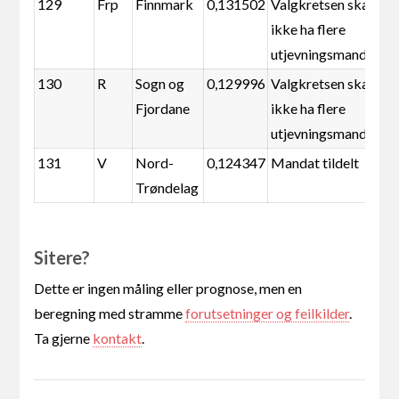
129
Frp
Finnmark
0,131502
Valgkretsen skal
ikke ha flere
utjevningsmandater
130
R
Sogn og
0,129996
Valgkretsen skal
Fjordane
ikke ha flere
utjevningsmandater
131
V
Nord-
0,124347
Mandat tildelt
Trøndelag
Sitere?
Dette er ingen måling eller prognose, men en
beregning med stramme
forutsetninger og feilkilder
.
Ta gjerne
kontakt
.