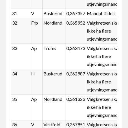
utjevningsmandater
31
V
Buskerud
0,367357
Mandat tildelt
32
Frp
Nordland
0,365952
Valgkretsen skal
ikke ha flere
utjevningsmandater
33
Ap
Troms
0,363473
Valgkretsen skal
ikke ha flere
utjevningsmandater
34
H
Buskerud
0,362987
Valgkretsen skal
ikke ha flere
utjevningsmandater
35
Ap
Nordland
0,361323
Valgkretsen skal
ikke ha flere
utjevningsmandater
36
V
Vestfold
0,357951
Valgkretsen skal