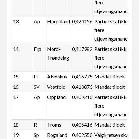
flere
utjevningsmandater
13
Ap
Hordaland
0,423156
Partiet skal ikke ha
flere
utjevningsmandater
14
Frp
Nord-
0,417982
Partiet skal ikke ha
Trøndelag
flere
utjevningsmandater
15
H
Akershus
0,416775
Mandat tildelt
16
SV
Vestfold
0,410073
Mandat tildelt
17
Ap
Oppland
0,409210
Partiet skal ikke ha
flere
utjevningsmandater
18
R
Troms
0,405416
Mandat tildelt
19
Sp
Rogaland
0,402550
Valgkretsen skal