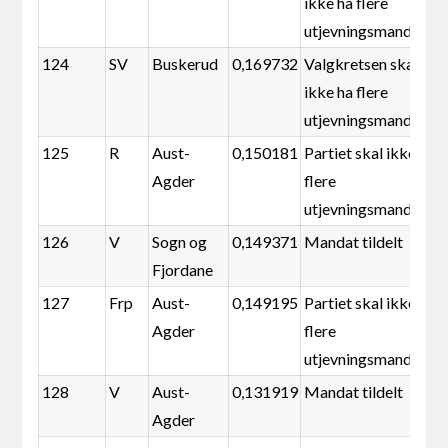
ikke ha flere
utjevningsmandater
124
SV
Buskerud
0,169732
Valgkretsen skal
ikke ha flere
utjevningsmandater
125
R
Aust-
0,150181
Partiet skal ikke ha
Agder
flere
utjevningsmandater
126
V
Sogn og
0,149371
Mandat tildelt
Fjordane
127
Frp
Aust-
0,149195
Partiet skal ikke ha
Agder
flere
utjevningsmandater
128
V
Aust-
0,131919
Mandat tildelt
Agder