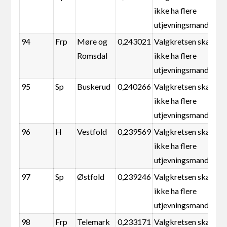
ikke ha flere
utjevningsmandater
94
Frp
Møre og
0,243021
Valgkretsen skal
Romsdal
ikke ha flere
utjevningsmandater
95
Sp
Buskerud
0,240266
Valgkretsen skal
ikke ha flere
utjevningsmandater
96
H
Vestfold
0,239569
Valgkretsen skal
ikke ha flere
utjevningsmandater
97
Sp
Østfold
0,239246
Valgkretsen skal
ikke ha flere
utjevningsmandater
98
Frp
Telemark
0,233171
Valgkretsen skal