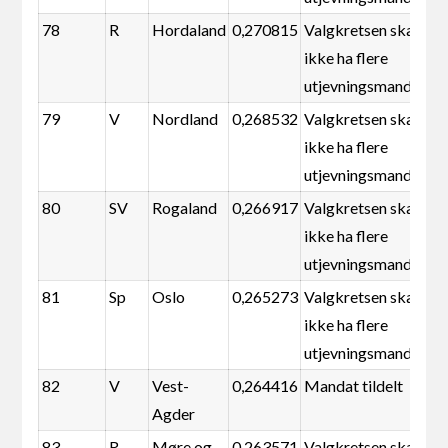
78
R
Hordaland
0,270815
Valgkretsen skal
ikke ha flere
utjevningsmandater
79
V
Nordland
0,268532
Valgkretsen skal
ikke ha flere
utjevningsmandater
80
SV
Rogaland
0,266917
Valgkretsen skal
ikke ha flere
utjevningsmandater
81
Sp
Oslo
0,265273
Valgkretsen skal
ikke ha flere
utjevningsmandater
82
V
Vest-
0,264416
Mandat tildelt
Agder
83
R
Møre og
0,263571
Valgkretsen skal