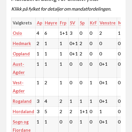
Klikk på fylket for detaljer om mandatfordelingen.
Valgkrets
Ap
Høyre
Frp
SV
Sp
KrF
Venstre
MDG
4
6
1+1
3
0
0
2
1
Oslo
2
1
1
0+1
2
0
0
0
Hedmark
1
1
1
0+1
2
0
0
0
Oppland
1
1
1
0
0
0
0+1
0
Aust-
Agder
1
2
1
0
0
1
0+1
0
Vest-
Agder
3
4
2
1
1
1
0+1
0
Rogaland
3
5
2
2
1+1
0
1
0
Hordaland
1
1
0
0
1
0
0+1
0
Sogn og
Fjordane