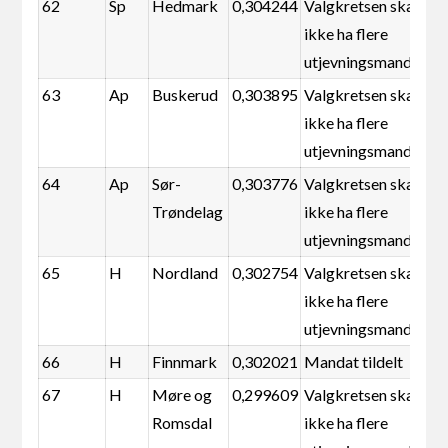
62
Sp
Hedmark
0,304244
Valgkretsen skal
ikke ha flere
utjevningsmandater
63
Ap
Buskerud
0,303895
Valgkretsen skal
ikke ha flere
utjevningsmandater
64
Ap
Sør-
0,303776
Valgkretsen skal
Trøndelag
ikke ha flere
utjevningsmandater
65
H
Nordland
0,302754
Valgkretsen skal
ikke ha flere
utjevningsmandater
66
H
Finnmark
0,302021
Mandat tildelt
67
H
Møre og
0,299609
Valgkretsen skal
Romsdal
ikke ha flere