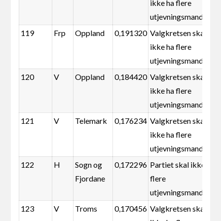
ikke ha flere
utjevningsmandater
119
Frp
Oppland
0,191320
Valgkretsen skal
ikke ha flere
utjevningsmandater
120
V
Oppland
0,184420
Valgkretsen skal
ikke ha flere
utjevningsmandater
121
V
Telemark
0,176234
Valgkretsen skal
ikke ha flere
utjevningsmandater
122
H
Sogn og
0,172296
Partiet skal ikke ha
Fjordane
flere
utjevningsmandater
123
V
Troms
0,170456
Valgkretsen skal