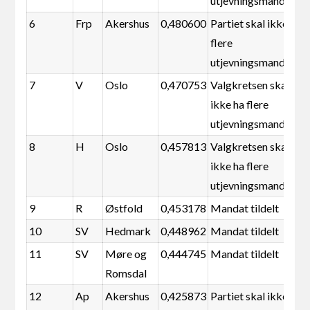
utjevningsmandater
6
Frp
Akershus
0,480600
Partiet skal ikke ha
flere
utjevningsmandater
7
V
Oslo
0,470753
Valgkretsen skal
ikke ha flere
utjevningsmandater
8
H
Oslo
0,457813
Valgkretsen skal
ikke ha flere
utjevningsmandater
9
R
Østfold
0,453178
Mandat tildelt
10
SV
Hedmark
0,448962
Mandat tildelt
11
SV
Møre og
0,444745
Mandat tildelt
Romsdal
12
Ap
Akershus
0,425873
Partiet skal ikke ha