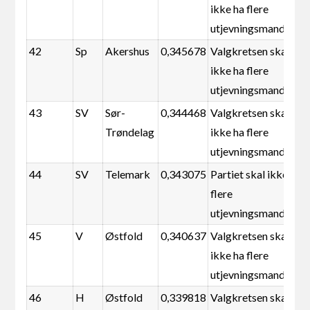
ikke ha flere
utjevningsmandater
42
Sp
Akershus
0,345678
Valgkretsen skal
ikke ha flere
utjevningsmandater
43
SV
Sør-
0,344468
Valgkretsen skal
Trøndelag
ikke ha flere
utjevningsmandater
44
SV
Telemark
0,343075
Partiet skal ikke ha
flere
utjevningsmandater
45
V
Østfold
0,340637
Valgkretsen skal
ikke ha flere
utjevningsmandater
46
H
Østfold
0,339818
Valgkretsen skal