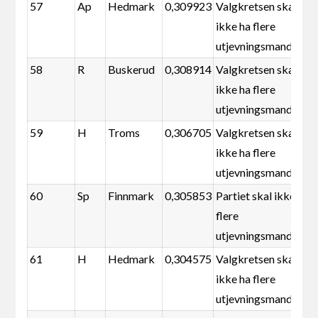
57
Ap
Hedmark
0,309923
Valgkretsen skal
ikke ha flere
utjevningsmandater
58
R
Buskerud
0,308914
Valgkretsen skal
ikke ha flere
utjevningsmandater
59
H
Troms
0,306705
Valgkretsen skal
ikke ha flere
utjevningsmandater
60
Sp
Finnmark
0,305853
Partiet skal ikke ha
flere
utjevningsmandater
61
H
Hedmark
0,304575
Valgkretsen skal
ikke ha flere
utjevningsmandater