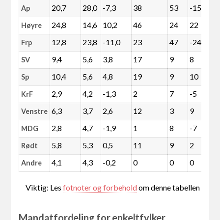
20,7
28,0
-7,3
38
53
-15
Ap
24,8
14,6
10,2
46
24
22
Høyre
12,8
23,8
-11,0
23
47
-24
Frp
9,4
5,6
3,8
17
9
8
SV
10,4
5,6
4,8
19
9
10
Sp
2,9
4,2
-1,3
2
7
-5
KrF
6,3
3,7
2,6
12
3
9
Venstre
2,8
4,7
-1,9
1
8
-7
MDG
5,8
5,3
0,5
11
9
2
Rødt
4,1
4,3
-0,2
0
0
0
Andre
Viktig: Les
fotnoter og forbehold
om denne tabellen
Mandatfordeling for enkeltfylker