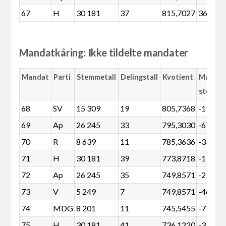
67
H
30 181
37
815,7027
369
Mandatkåring: Ikke tildelte mandater
Mandat
Parti
Stemmetall
Delingstall
Kvotient
Margin
stemme
68
SV
15 309
19
805,7368
-190
69
Ap
26 245
33
795,3030
-674
70
R
8 639
11
785,3636
-334
71
H
30 181
39
773,8718
-1 632
72
Ap
26 245
35
749,8571
-2 305
73
V
5 249
7
749,8571
-461
74
MDG
8 201
11
745,5455
-772
75
H
30 181
41
736,1220
-3 263