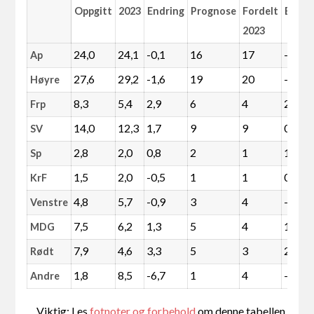
Oppgitt
2023
Endring
Prognose
Fordelt
Endri
2023
24,0
24,1
-0,1
16
17
-1
Ap
27,6
29,2
-1,6
19
20
-1
Høyre
8,3
5,4
2,9
6
4
2
Frp
14,0
12,3
1,7
9
9
0
SV
2,8
2,0
0,8
2
1
1
Sp
1,5
2,0
-0,5
1
1
0
KrF
4,8
5,7
-0,9
3
4
-1
Venstre
7,5
6,2
1,3
5
4
1
MDG
7,9
4,6
3,3
5
3
2
Rødt
1,8
8,5
-6,7
1
4
-3
Andre
Viktig: Les
fotnoter og forbehold
om denne tabellen