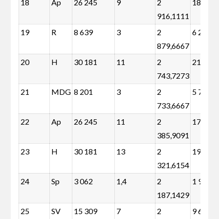
18
Ap
26 245
9
2
18 994
916,1111
19
R
8 639
3
2
6 222
879,6667
20
H
30 181
11
2
21 318
743,7273
21
MDG
8 201
3
2
5 784
733,6667
22
Ap
26 245
11
2
17 382
385,9091
23
H
30 181
13
2
19 707
321,6154
24
Sp
3 062
1,4
2
1 934
187,1429
25
SV
15 309
7
2
9 669