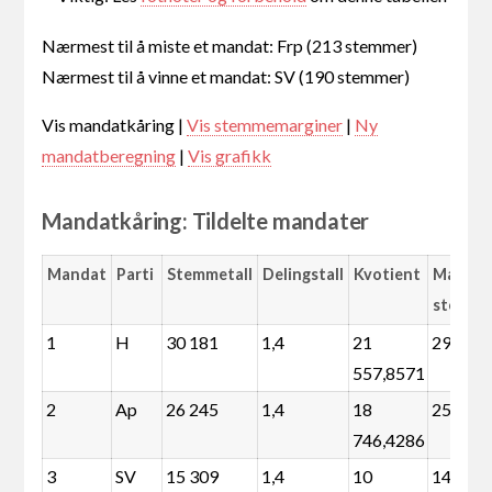
Nærmest til å miste et mandat: Frp (213 stemmer)
Nærmest til å vinne et mandat: SV (190 stemmer)
Vis mandatkåring |
Vis stemmemarginer
|
Ny
mandatberegning
|
Vis grafikk
Mandatkåring: Tildelte mandater
Mandat
Parti
Stemmetall
Delingstall
Kvotient
Margin
stemme
1
H
30 181
1,4
21
29 053
557,8571
2
Ap
26 245
1,4
18
25 117
746,4286
3
SV
15 309
1,4
10
14 181