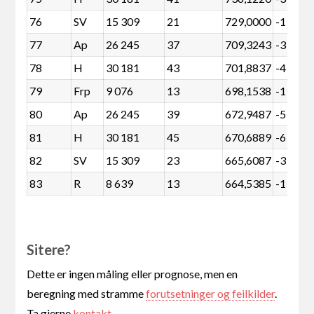
76
SV
15 309
21
729,0000
-1 821
77
Ap
26 245
37
709,3243
-3 936
78
H
30 181
43
701,8837
-4 895
79
Frp
9 076
13
698,1538
-1 529
80
Ap
26 245
39
672,9487
-5 568
81
H
30 181
45
670,6889
-6 526
82
SV
15 309
23
665,6087
-3 453
83
R
8 639
13
664,5385
-1 966
Sitere?
Dette er ingen måling eller prognose, men en
beregning med stramme
forutsetninger og feilkilder
.
Ta gjerne
kontakt
.