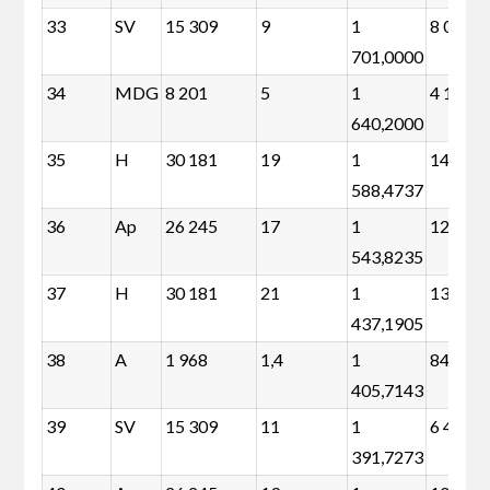
33
SV
15 309
9
1
8 058
701,0000
34
MDG
8 201
5
1
4 173
640,2000
35
H
30 181
19
1
14 872
588,4737
36
Ap
26 245
17
1
12 548
543,8235
37
H
30 181
21
1
13 261
437,1905
38
A
1 968
1,4
1
840
405,7143
39
SV
15 309
11
1
6 446
391,7273