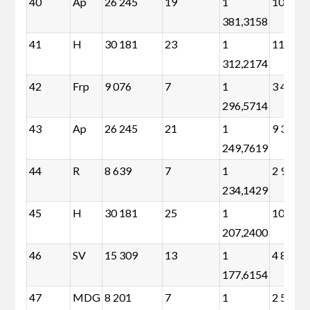
40
Ap
26 245
19
1
10 936
381,3158
41
H
30 181
23
1
11 650
312,2174
42
Frp
9 076
7
1
3 436
296,5714
43
Ap
26 245
21
1
9 325
249,7619
44
R
8 639
7
1
2 999
234,1429
45
H
30 181
25
1
10 038
207,2400
46
SV
15 309
13
1
4 835
177,6154
47
MDG
8 201
7
1
2 561