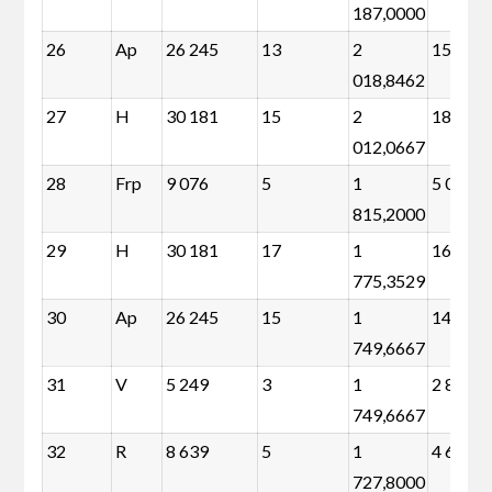
187,0000
26
Ap
26 245
13
2
15 771
018,8462
27
H
30 181
15
2
18 095
012,0667
28
Frp
9 076
5
1
5 048
815,2000
29
H
30 181
17
1
16 484
775,3529
30
Ap
26 245
15
1
14 159
749,6667
31
V
5 249
3
1
2 832
749,6667
32
R
8 639
5
1
4 611
727,8000