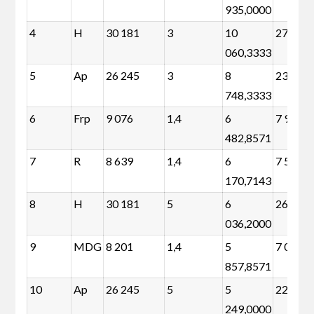
935,0000
4
H
30 181
3
10
27 764
060,3333
5
Ap
26 245
3
8
23 828
748,3333
6
Frp
9 076
1,4
6
7 948
482,8571
7
R
8 639
1,4
6
7 511
170,7143
8
H
30 181
5
6
26 153
036,2000
9
MDG
8 201
1,4
5
7 073
857,8571
10
Ap
26 245
5
5
22 217
249,0000