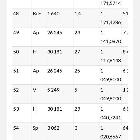
171,5714
48
KrF
1 640
1,4
1
512
171,4286
49
Ap
26 245
23
1
7 714
141,0870
50
H
30 181
27
1
8 427
117,8148
51
Ap
26 245
25
1
6 102
049,8000
52
V
5 249
5
1
1 221
049,8000
53
H
30 181
29
1
6 815
040,7241
54
Sp
3 062
3
1
645
020,6667