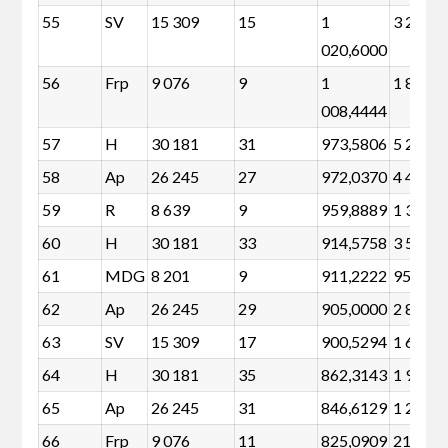
55
SV
15 309
15
1
3 223
020,6000
56
Frp
9 076
9
1
1 825
008,4444
57
H
30 181
31
973,5806
5 204
58
Ap
26 245
27
972,0370
4 491
59
R
8 639
9
959,8889
1 388
60
H
30 181
33
914,5758
3 592
61
MDG
8 201
9
911,2222
950
62
Ap
26 245
29
905,0000
2 879
63
SV
15 309
17
900,5294
1 612
64
H
30 181
35
862,3143
1 981
65
Ap
26 245
31
846,6129
1 268
66
Frp
9 076
11
825,0909
213