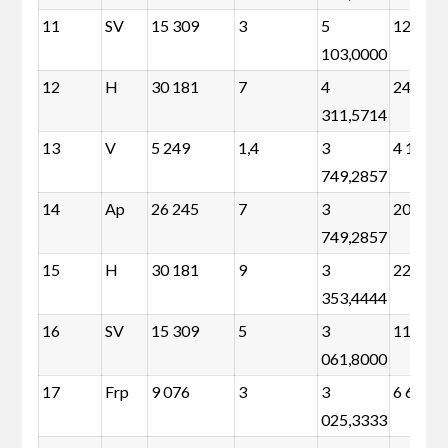
11
SV
15 309
3
5
12 892
103,0000
12
H
30 181
7
4
24 541
311,5714
13
V
5 249
1,4
3
4 121
749,2857
14
Ap
26 245
7
3
20 605
749,2857
15
H
30 181
9
3
22 930
353,4444
16
SV
15 309
5
3
11 281
061,8000
17
Frp
9 076
3
3
6 659
025,3333