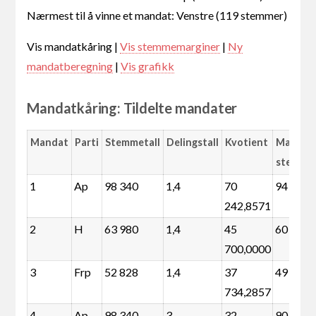
Nærmest til å vinne et mandat: Venstre (119 stemmer)
Vis mandatkåring |
Vis stemmemarginer
|
Ny
mandatberegning
|
Vis grafikk
Mandatkåring: Tildelte mandater
Mandat
Parti
Stemmetall
Delingstall
Kvotient
Margin
stemme
1
Ap
98 340
1,4
70
94 852
242,8571
2
H
63 980
1,4
45
60 492
700,0000
3
Frp
52 828
1,4
37
49 340
734,2857
4
Ap
98 340
3
32
90 864