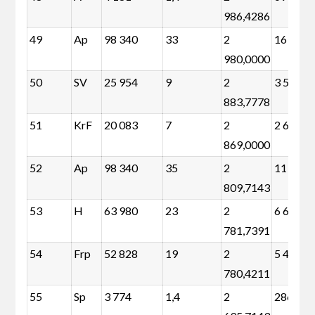
986,4286
49
Ap
98 340
33
2
16 104
980,0000
50
SV
25 954
9
2
3 526
883,7778
51
KrF
20 083
7
2
2 639
869,0000
52
Ap
98 340
35
2
11 120
809,7143
53
H
63 980
23
2
6 664
781,7391
54
Frp
52 828
19
2
5 480
780,4211
55
Sp
3 774
1,4
2
286