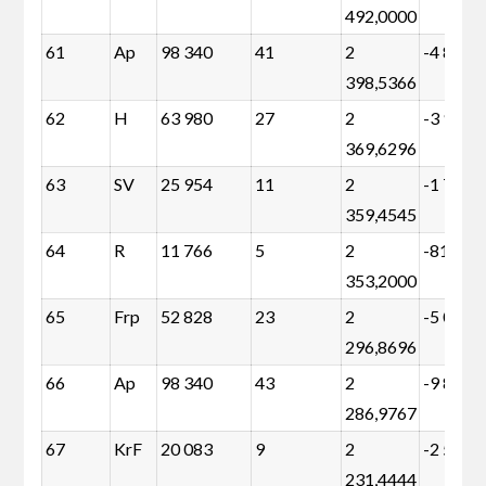
492,0000
61
Ap
98 340
41
2
-4 801
398,5366
62
H
63 980
27
2
-3 942
369,6296
63
SV
25 954
11
2
-1 718
359,4545
64
R
11 766
5
2
-813
353,2000
65
Frp
52 828
23
2
-5 032
296,8696
66
Ap
98 340
43
2
-9 832
286,9767
67
KrF
20 083
9
2
-2 558
231,4444