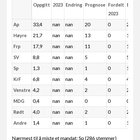
Oppgitt
2023
Endring
Prognose
Fordelt
Endri
2023
33,4
nan
nan
20
0
20
Ap
21,7
nan
nan
13
0
13
Høyre
17,9
nan
nan
11
0
11
Frp
8,8
nan
nan
5
0
5
SV
1,3
nan
nan
1
0
1
Sp
6,8
nan
nan
4
0
4
KrF
4,2
nan
nan
2
0
2
Venstre
0,4
nan
nan
0
0
0
MDG
4,0
nan
nan
2
0
2
Rødt
1,4
nan
nan
1
0
1
Andre
Nærmest til å miste et mandat: Sp (286 stemmer)