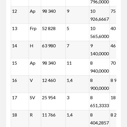
796,0000
12
Ap
98 340
9
10
75 912
926,6667
13
Frp
52 828
5
10
40 368
565,6000
14
H
63 980
7
9
46 536
140,0000
15
Ap
98 340
11
8
70 928
940,0000
16
V
12 460
1,4
8
8 972
900,0000
17
SV
25 954
3
8
18 478
651,3333
18
R
11 766
1,4
8
8 278
404,2857