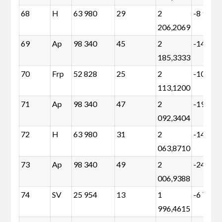
68
H
63 980
29
2
-8 973
206,2069
69
Ap
98 340
45
2
-14 863
185,3333
70
Frp
52 828
25
2
-10 063
113,1200
71
Ap
98 340
47
2
-19 895
092,3404
72
H
63 980
31
2
-14 005
063,8710
73
Ap
98 340
49
2
-24 926
006,9388
74
SV
25 954
13
1
-6 750
996,4615