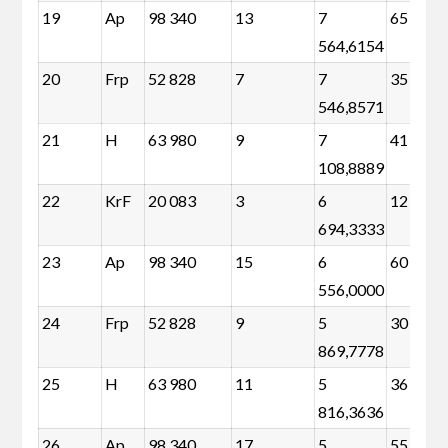
19
Ap
98 340
13
7
65 944
564,6154
20
Frp
52 828
7
7
35 384
546,8571
21
H
63 980
9
7
41 552
108,8889
22
KrF
20 083
3
6
12 607
694,3333
23
Ap
98 340
15
6
60 960
556,0000
24
Frp
52 828
9
5
30 400
869,7778
25
H
63 980
11
5
36 568
816,3636
26
Ap
98 340
17
5
55 976