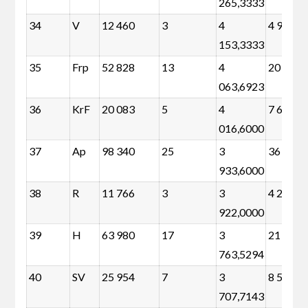
265,3333
34
V
12 460
3
4
4 984
153,3333
35
Frp
52 828
13
4
20 432
063,6923
36
KrF
20 083
5
4
7 623
016,6000
37
Ap
98 340
25
3
36 040
933,6000
38
R
11 766
3
3
4 290
922,0000
39
H
63 980
17
3
21 616
763,5294
40
SV
25 954
7
3
8 510
707,7143