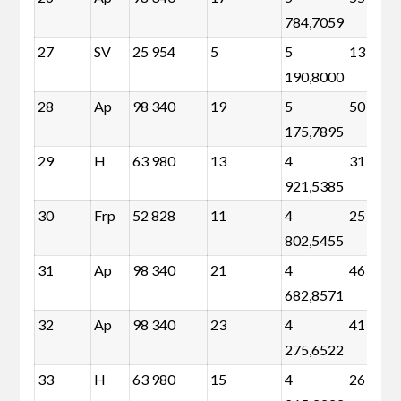
784,7059
27
SV
25 954
5
5
13 494
190,8000
28
Ap
98 340
19
5
50 992
175,7895
29
H
63 980
13
4
31 584
921,5385
30
Frp
52 828
11
4
25 416
802,5455
31
Ap
98 340
21
4
46 008
682,8571
32
Ap
98 340
23
4
41 024
275,6522
33
H
63 980
15
4
26 600