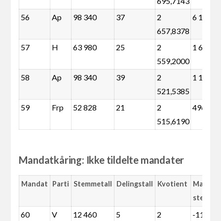
695,7143
56
Ap
98 340
37
2
6 136
657,8378
57
H
63 980
25
2
1 680
559,2000
58
Ap
98 340
39
2
1 152
521,5385
59
Frp
52 828
21
2
496
515,6190
Mandatkåring: Ikke tildelte mandater
Mandat
Parti
Stemmetall
Delingstall
Kvotient
Margin
stemme
60
V
12 460
5
2
-119