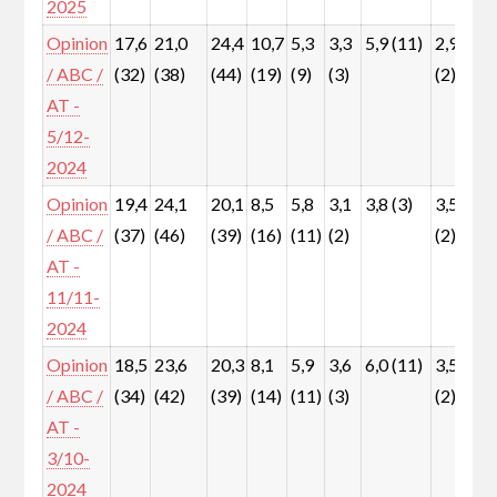
2025
Opinion
17,6
21,0
24,4
10,7
5,3
3,3
5,9 (11)
2,9
6
/ ABC /
(32)
(38)
(44)
(19)
(9)
(3)
(2)
(
AT -
5/12-
2024
Opinion
19,4
24,1
20,1
8,5
5,8
3,1
3,8 (3)
3,5
7
/ ABC /
(37)
(46)
(39)
(16)
(11)
(2)
(2)
(
AT -
11/11-
2024
Opinion
18,5
23,6
20,3
8,1
5,9
3,6
6,0 (11)
3,5
7
/ ABC /
(34)
(42)
(39)
(14)
(11)
(3)
(2)
(
AT -
3/10-
2024