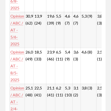
6/8-
2025
Opinion
30,9
13,9
19,6
5,5
4,6
4,6
5,3 (9)
3,8
5
/ ABC /
(62)
(24)
(39)
(9)
(7)
(7)
(3)
(
AT -
5/6-
2025
Opinion
26,0
18,5
23,9
6,5
5,4
3,6
4,6 (8)
2,5
5
/ ABC /
(49)
(33)
(46)
(11)
(9)
(3)
(1)
(
AT -
8/5-
2025
Opinion
25,1
22,5
21,1
6,2
5,3
3,1
3,8 (3)
2,5
5
/ ABC /
(48)
(41)
(41)
(11)
(10)
(2)
(3)
(
AT -
2/4-