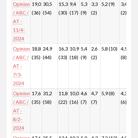
Opinion
19,0
30,5
15,3
9,4
5,3
3,3
5,2 (9)
3,4
4
/ ABC /
(36)
(54)
(30)
(17)
(9)
(2)
(2)
(
AT -
11/4-
2024
Opinion
18,8
24,9
16,3
10,9
5,4
2,6
5,8 (10)
4,9
5
/ ABC /
(35)
(44)
(33)
(18)
(9)
(2)
(8)
(
AT -
7/3-
2024
Opinion
17,6
31,2
11,8
10,0
4,6
4,7
5,9 (8)
4,3
4
/ ABC /
(35)
(58)
(22)
(16)
(7)
(7)
(6)
(
AT -
8/2-
2024
Opinion
17,6
25,5
13,1
10,2
5,0
4,3
7,2 (12)
4,0
6