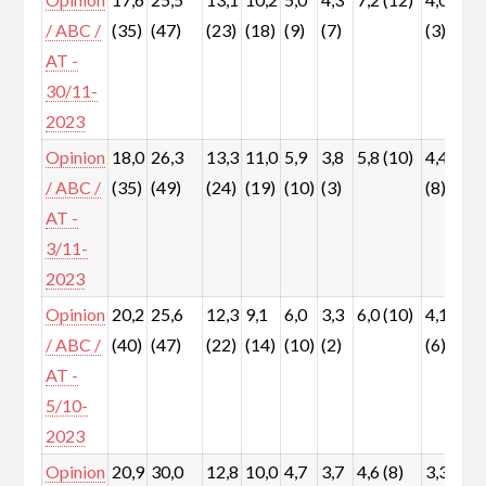
/ ABC /
(35)
(47)
(23)
(18)
(9)
(7)
(3)
(
AT -
30/11-
2023
Opinion
18,0
26,3
13,3
11,0
5,9
3,8
5,8 (10)
4,4
4
/ ABC /
(35)
(49)
(24)
(19)
(10)
(3)
(8)
(
AT -
3/11-
2023
Opinion
20,2
25,6
12,3
9,1
6,0
3,3
6,0 (10)
4,1
6
/ ABC /
(40)
(47)
(22)
(14)
(10)
(2)
(6)
(
AT -
5/10-
2023
Opinion
20,9
30,0
12,8
10,0
4,7
3,7
4,6 (8)
3,3
4