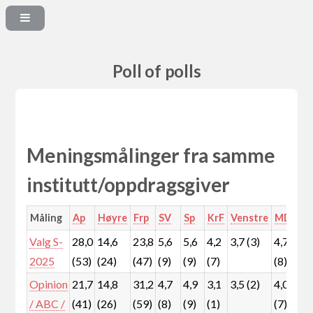
Poll of polls
Meningsmålinger fra samme
institutt/oppdragsgiver
Måling
Ap
Høyre
Frp
SV
Sp
KrF
Venstre
MDG
R
Valg S-
28,0
14,6
23,8
5,6
5,6
4,2
3,7 (3)
4,7
5
2025
(53)
(24)
(47)
(9)
(9)
(7)
(8)
(
Opinion
21,7
14,8
31,2
4,7
4,9
3,1
3,5 (2)
4,0
8
/ ABC /
(41)
(26)
(59)
(8)
(9)
(1)
(7)
(