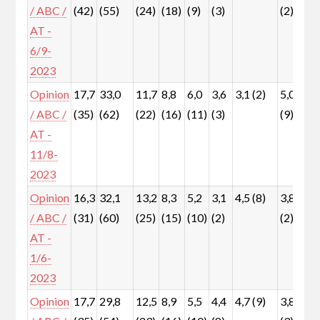
/ ABC /
(42)
(55)
(24)
(18)
(9)
(3)
(2)
(
AT -
6/9-
2023
Opinion
17,7
33,0
11,7
8,8
6,0
3,6
3,1 (2)
5,0
4
/ ABC /
(35)
(62)
(22)
(16)
(11)
(3)
(9)
(
AT -
11/8-
2023
Opinion
16,3
32,1
13,2
8,3
5,2
3,1
4,5 (8)
3,8
8
/ ABC /
(31)
(60)
(25)
(15)
(10)
(2)
(2)
(
AT -
1/6-
2023
Opinion
17,7
29,8
12,5
8,9
5,5
4,4
4,7 (9)
3,8
5