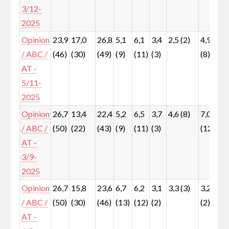
3/12-
2025
Opinion
23,9
17,0
26,8
5,1
6,1
3,4
2,5 (2)
4,9
6
/ ABC /
(46)
(30)
(49)
(9)
(11)
(3)
(8)
(
AT -
5/11-
2025
Opinion
26,7
13,4
22,4
5,2
6,5
3,7
4,6 (8)
7,0
6
/ ABC /
(50)
(22)
(43)
(9)
(11)
(3)
(12)
(
AT -
3/9-
2025
Opinion
26,7
15,8
23,6
6,7
6,2
3,1
3,3 (3)
3,2
5
/ ABC /
(50)
(30)
(46)
(13)
(12)
(2)
(2)
(
AT -