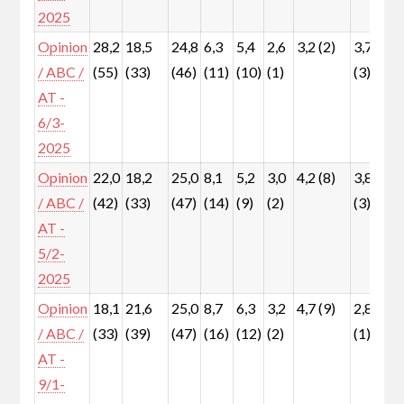
2025
Opinion
28,2
18,5
24,8
6,3
5,4
2,6
3,2 (2)
3,7
4
/ ABC /
(55)
(33)
(46)
(11)
(10)
(1)
(3)
(
AT -
6/3-
2025
Opinion
22,0
18,2
25,0
8,1
5,2
3,0
4,2 (8)
3,8
6
/ ABC /
(42)
(33)
(47)
(14)
(9)
(2)
(3)
(
AT -
5/2-
2025
Opinion
18,1
21,6
25,0
8,7
6,3
3,2
4,7 (9)
2,8
5
/ ABC /
(33)
(39)
(47)
(16)
(12)
(2)
(1)
(
AT -
9/1-