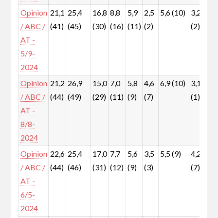
Opinion
21,1
25,4
16,8
8,8
5,9
2,5
5,6 (10)
3,2
6
/ ABC /
(41)
(45)
(30)
(16)
(11)
(2)
(2)
(
AT -
5/9-
2024
Opinion
21,2
26,9
15,0
7,0
5,8
4,6
6,9 (10)
3,1
5
/ ABC /
(44)
(49)
(29)
(11)
(9)
(7)
(1)
(
AT -
8/8-
2024
Opinion
22,6
25,4
17,0
7,7
5,6
3,5
5,5 (9)
4,2
5
/ ABC /
(44)
(46)
(31)
(12)
(9)
(3)
(7)
(
AT -
6/5-
2024