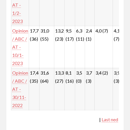
AT -
1/2-
2023
Opinion
17,7
31,0
13,2
9,5
6,3
2,4
4,0 (7)
4,1
6
/ ABC /
(36)
(55)
(23)
(17)
(11)
(1)
(7)
(
AT -
10/1-
2023
Opinion
17,4
31,6
13,3
8,1
3,5
3,7
3,4 (2)
3,9
9
/ ABC /
(35)
(64)
(27)
(16)
(0)
(3)
(3)
(
AT -
30/11-
2022
|
Last ned