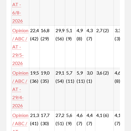
AT -
6/8-
2026
Opinion
22,4
16,8
29,9
5,1
4,9
4,3
2,7 (2)
3,3
7
/ ABC /
(42)
(29)
(56)
(9)
(8)
(7)
(3)
(
AT -
29/5-
2026
Opinion
19,5
19,0
29,1
5,7
5,9
3,0
3,6 (2)
4,6
6
/ ABC /
(36)
(35)
(54)
(11)
(11)
(1)
(8)
(
AT -
29/4-
2026
Opinion
21,3
17,7
27,2
5,6
4,6
4,4
4,1 (6)
4,1
6
/ ABC /
(41)
(30)
(51)
(9)
(7)
(7)
(7)
(