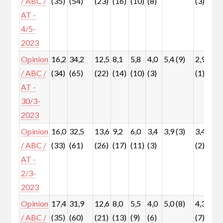
/ ABC /
(35)
(54)
(23)
(16)
(10)
(8)
(3)
(
AT -
4/5-
2023
Opinion
16,2
34,2
12,5
8,1
5,8
4,0
5,4 (9)
2,9
6
/ ABC /
(34)
(65)
(22)
(14)
(10)
(3)
(1)
(
AT -
30/3-
2023
Opinion
16,0
32,5
13,6
9,2
6,0
3,4
3,9 (3)
3,4
6
/ ABC /
(33)
(61)
(26)
(17)
(11)
(3)
(2)
(
AT -
2/3-
2023
Opinion
17,4
31,9
12,6
8,0
5,5
4,0
5,0 (8)
4,3
6
/ ABC /
(35)
(60)
(21)
(13)
(9)
(6)
(7)
(