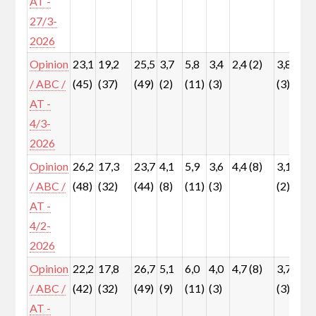
AT -
27/3-
2026
Opinion
23,1
19,2
25,5
3,7
5,8
3,4
2,4 (2)
3,8
8
/ ABC /
(45)
(37)
(49)
(2)
(11)
(3)
(3)
(
AT -
4/3-
2026
Opinion
26,2
17,3
23,7
4,1
5,9
3,6
4,4 (8)
3,1
7
/ ABC /
(48)
(32)
(44)
(8)
(11)
(3)
(2)
(
AT -
4/2-
2026
Opinion
22,2
17,8
26,7
5,1
6,0
4,0
4,7 (8)
3,7
6
/ ABC /
(42)
(32)
(49)
(9)
(11)
(3)
(3)
(
AT -