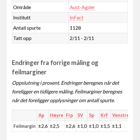
Område
Aust-Agder
Institutt
InFact
Antall spurte
1128
Tatt opp
2/11 - 2/11
Endringer fra forrige måling og
feilmarginer
Oppslutning i prosent. Endringer beregnes når det
foreligger en tidligere måling. Feilmarginer beregnes
når det foreligger opplysninger om antall spurte.
Ap
Høyre
Frp
SV
Sp
KrF
Venstre
MD
±2,6
±2,5
±2,6
±1,0
±1,0
±1,5
±1,1
±0,
Feilmargin