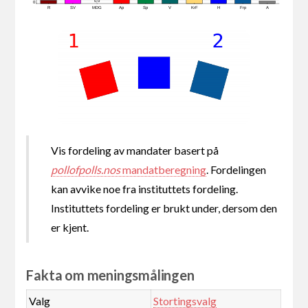
0,0
0
R
SV
MDG
Ap
Sp
V
KrF
H
Frp
A
Vis fordeling av mandater basert på
pollofpolls.nos
mandatberegning
. Fordelingen
kan avvike noe fra instituttets fordeling.
Instituttets fordeling er brukt under, dersom den
er kjent.
Fakta om meningsmålingen
Valg
Stortingsvalg