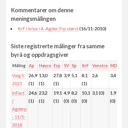
Kommentarer om denne
meningsmålingen
KrF i krise i A-Agder, Frp størst
(16/11-2010)
Siste registrerte målinger fra samme
byrå og oppdragsgiver
Måling
Ap
Høyre
Frp
SV
Sp
KrF
Venstre
MDG
Rø
Valg S-
26,9
13,0
27,8
3,9
5,1
8,1
2,6
3,4
4,
2025
(1)
(1)
(1)
(1)
InFact
24,6
23,2
19,1
4,9
8,2
10,1
3,1 (0)
1,9
2,
/
(1)
(1)
(1)
(0)
(0)
(0)
(0)
(0)
Agderp
- 11/5-
2018