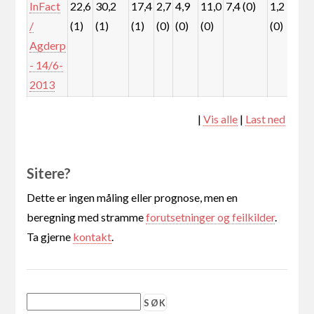
InFact
22,6
30,2
17,4
2,7
4,9
11,0
7,4 (0)
1,2
1,
/
(1)
(1)
(1)
(0)
(0)
(0)
(0)
(0)
Agderp
- 14/6-
2013
|
Vis alle
|
Last ned
Sitere?
Dette er ingen måling eller prognose, men en
beregning med stramme
forutsetninger og feilkilder
.
Ta gjerne
kontakt
.