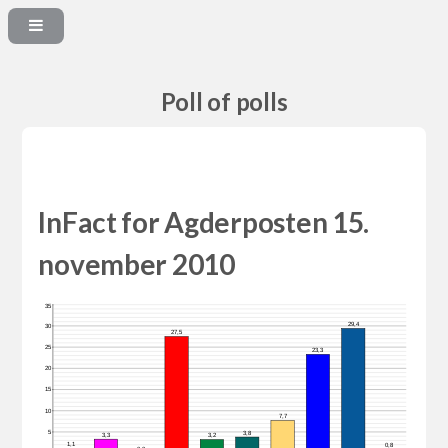
Poll of polls
InFact for Agderposten 15.
november 2010
35
29,4
30
27,5
25
23,3
20
15
10
7,7
5
3,8
3,3
3,2
1,1
0,8