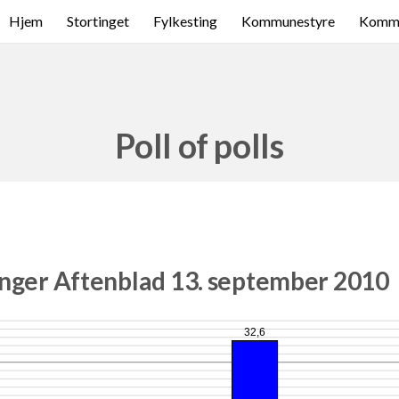
Hjem
Stortinget
Fylkesting
Kommunestyre
Komme
Poll of polls
anger Aftenblad 13. september 2010
32,6