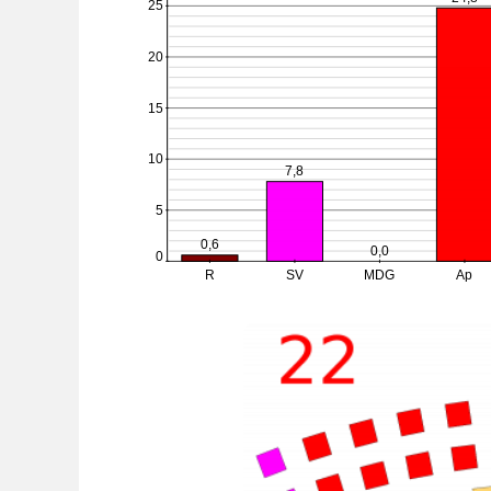
25
20
15
10
7,8
5
0,6
0,0
0
R
SV
MDG
Ap