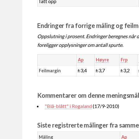
Tatt opp
Endringer fra forrige måling og feil
Oppslutning i prosent. Endringer beregnes når de
foreligger opplysninger om antall spurte.
Ap
Høyre
Frp
±3,4
±3,7
±3,2
Feilmargin
Kommentarer om denne meningsmål
"Blå-blått" i Rogaland
(17/9-2010)
Siste registrerte målinger fra samm
Måling
Ap