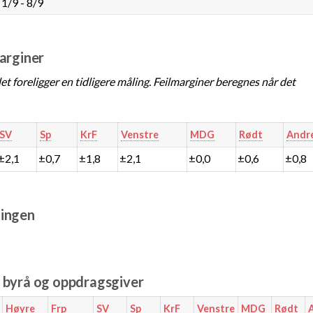
1/9 - 8/9
marginer
t foreligger en tidligere måling. Feilmarginer beregnes når det
SV
Sp
KrF
Venstre
MDG
Rødt
Andr
±2,1
±0,7
±1,8
±2,1
±0,0
±0,6
±0,8
ingen
e byrå og oppdragsgiver
Høyre
Frp
SV
Sp
KrF
Venstre
MDG
Rødt