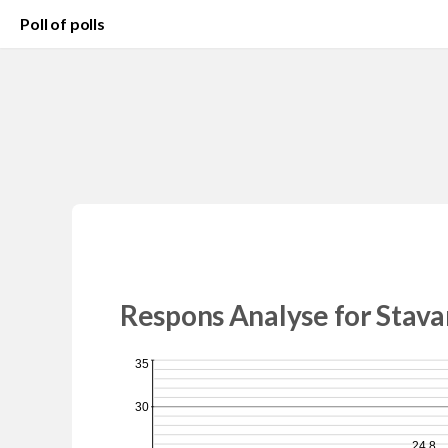
Poll of polls
Respons Analyse for Stav
35
30
24,8