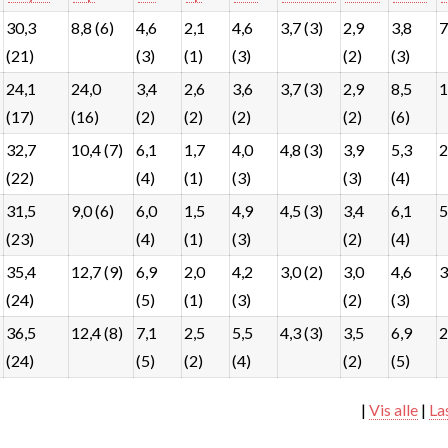
30,3
8,8 (6)
4,6
2,1
4,6
3,7 (3)
2,9
3,8
7
(21)
(3)
(1)
(3)
(2)
(3)
24,1
24,0
3,4
2,6
3,6
3,7 (3)
2,9
8,5
1
(17)
(16)
(2)
(2)
(2)
(2)
(6)
32,7
10,4 (7)
6,1
1,7
4,0
4,8 (3)
3,9
5,3
2
(22)
(4)
(1)
(3)
(3)
(4)
31,5
9,0 (6)
6,0
1,5
4,9
4,5 (3)
3,4
6,1
5
(23)
(4)
(1)
(3)
(2)
(4)
35,4
12,7 (9)
6,9
2,0
4,2
3,0 (2)
3,0
4,6
3
(24)
(5)
(1)
(3)
(2)
(3)
36,5
12,4 (8)
7,1
2,5
5,5
4,3 (3)
3,5
6,9
2
(24)
(5)
(2)
(4)
(2)
(5)
|
Vis alle
|
La