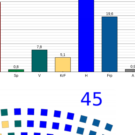
19,6
7,8
5,1
0,
0,8
Sp
V
KrF
H
Frp
A