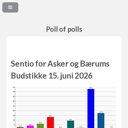
Poll of polls
Sentio for Asker og Bærums
Budstikke 15. juni 2026
45
42,9
40
35
30
25
20
17,3
15
13,1
9,3
10
5,9
4,0
5
2,2
1,7
1,4
0,7