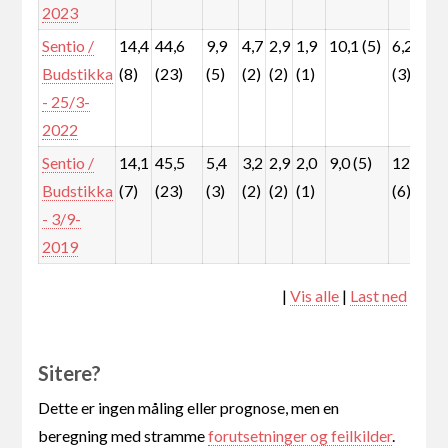
2023
Sentio /
14,4
44,6
9,9
4,7
2,9
1,9
10,1 (5)
6,2
3
Budstikka
(8)
(23)
(5)
(2)
(2)
(1)
(3)
(
- 25/3-
2022
Sentio /
14,1
45,5
5,4
3,2
2,9
2,0
9,0 (5)
12,6
2
Budstikka
(7)
(23)
(3)
(2)
(2)
(1)
(6)
(
- 3/9-
2019
|
Vis alle
|
Last ned
Sitere?
Dette er ingen måling eller prognose, men en
beregning med stramme
forutsetninger og feilkilder
.