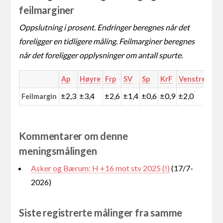
feilmarginer
Oppslutning i prosent. Endringer beregnes når det
foreligger en tidligere måling. Feilmarginer beregnes
når det foreligger opplysninger om antall spurte.
Ap
Høyre
Frp
SV
Sp
KrF
Venstre
MD
±2,3
±3,4
±2,6
±1,4
±0,6
±0,9
±2,0
±1,
Feilmargin
Kommentarer om denne
meningsmålingen
Asker og Bærum: H +16 mot stv 2025 (!)
(17/7-
2026)
Siste registrerte målinger fra samme