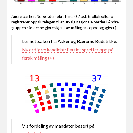
0
R
SV
MDG
Ap
Sp
V
KrF
H
Frp
A
Andre partier: Norgesdemokratene: 0,2 pst. (pollofpolls.no
registrerer oppslutningen til et utvalg nasjonale partier i Andre-
gruppen når denne gjøres kjent av målingens oppdragsgiver.)
Les nettsaken fra Asker og Bærums Budstikke:
Ny ordførerkandidat: Partiet spretter opp på
fersk måling (+)
Vis fordeling av mandater basert på