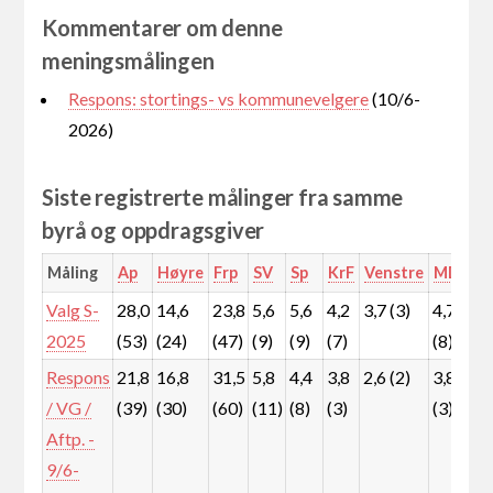
Kommentarer om denne
meningsmålingen
Respons: stortings- vs kommunevelgere
(10/6-
2026)
Siste registrerte målinger fra samme
byrå og oppdragsgiver
Måling
Ap
Høyre
Frp
SV
Sp
KrF
Venstre
MDG
R
Valg S-
28,0
14,6
23,8
5,6
5,6
4,2
3,7 (3)
4,7
5
2025
(53)
(24)
(47)
(9)
(9)
(7)
(8)
(
Respons
21,8
16,8
31,5
5,8
4,4
3,8
2,6 (2)
3,8
7
/ VG /
(39)
(30)
(60)
(11)
(8)
(3)
(3)
(
Aftp. -
9/6-