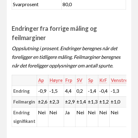
Svarprosent
80,0
Endringer fra forrige måling og
feilmarginer
Oppslutning i prosent. Endringer beregnes når det
foreligger en tidligere måling. Feilmarginer beregnes
når det foreligger opplysninger om antall spurte.
Ap
Høyre
Frp
SV
Sp
KrF
Venstre
MD
-0,9
-1,5
4,4
0,2
-1,4
-0,4
-1,3
-0,
Endring
±2,6
±2,3
±2,9
±1,4
±1,3
±1,2
±1,0
±1,
Feilmargin
Nei
Nei
Ja
Nei
Nei
Nei
Nei
Nei
Endring
signifikant