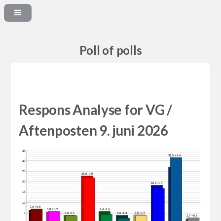
Poll of polls
Respons Analyse for VG /
Aftenposten 9. juni 2026
35
31,5 +4,4
30
25
21,8 -0,9
20
16,8 -1,5
15
10
7,0 +0,6
5,8 +0,2
4,4 -1,4
3,8 -0,4
5
3,8 -0,1
2,6 -1,3
2,7 +0,5