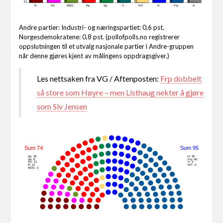
0
R
SV
MDG
Ap
Sp
V
KrF
H
Frp
A
Andre partier: Industri- og næringspartiet: 0,6 pst.
Norgesdemokratene: 0,8 pst. (pollofpolls.no registrerer
oppslutningen til et utvalg nasjonale partier i Andre-gruppen
når denne gjøres kjent av målingens oppdragsgiver.)
Les nettsaken fra VG / Aftenposten:
Frp dobbelt
så store som Høyre – men Listhaug nekter å gjøre
som Siv Jensen
Sum 74
Sum 95
Ap: 39
H: 30
Sp: 8
Frp: 60
SV: 11
V: 2
R: 13
KrF: 3
MDG: 3