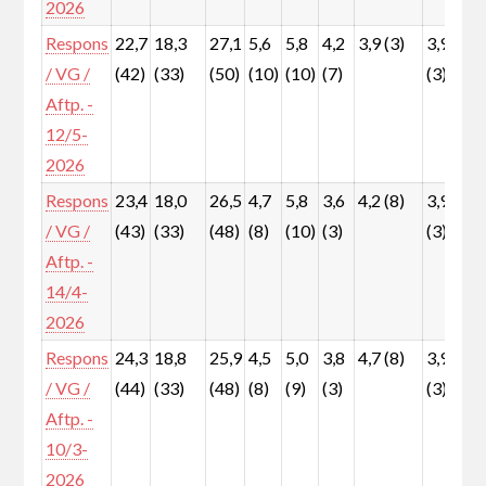
2026
Respons
22,7
18,3
27,1
5,6
5,8
4,2
3,9 (3)
3,9
6
/ VG /
(42)
(33)
(50)
(10)
(10)
(7)
(3)
(
Aftp. -
12/5-
2026
Respons
23,4
18,0
26,5
4,7
5,8
3,6
4,2 (8)
3,9
7
/ VG /
(43)
(33)
(48)
(8)
(10)
(3)
(3)
(
Aftp. -
14/4-
2026
Respons
24,3
18,8
25,9
4,5
5,0
3,8
4,7 (8)
3,9
7
/ VG /
(44)
(33)
(48)
(8)
(9)
(3)
(3)
(
Aftp. -
10/3-
2026