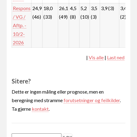
Respons
24,9
18,0
26,1
4,5
5,2
3,5
3,9 (3)
3,4
7
/ VG /
(46)
(33)
(49)
(8)
(10)
(3)
(2)
(
Aftp. -
10/2-
2026
|
Vis alle
|
Last ned
Sitere?
Dette er ingen måling eller prognose, men en
beregning med stramme
forutsetninger og feilkilder
.
Ta gjerne
kontakt
.