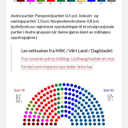
0
R
SV
MDG
Ap
Sp
V
KrF
H
Frp
A
Andre partier: Pensjonistpartiet: 0,5 pst. Industri- og
næringspartiet: 1,0 pst. Norgesdemokratene: 0,8 pst.
(pollofpolls.no registrerer oppslutningen til et utvalg nasjonale
partier i Andre-gruppen når denne gjøres kjent av målingens
oppdragsgiver.)
Les nettsaken fra NRK / Vårt Land / Dagbladet:
Frp suveren på ny måling: Listhaug hadde en stor
fordel som Høyres nye leder ikke har
Sum 78
Sum 91
Ap: 41
H: 28
Sp: 9
Frp: 58
SV: 8
V: 2
R: 12
KrF: 3
MDG: 8