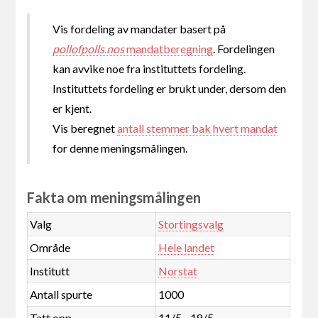
Vis fordeling av mandater basert på
pollofpolls.nos
mandatberegning
. Fordelingen
kan avvike noe fra instituttets fordeling.
Instituttets fordeling er brukt under, dersom den
er kjent.
Vis beregnet
antall stemmer bak hvert mandat
for denne meningsmålingen.
Fakta om meningsmålingen
Valg
Stortingsvalg
Område
Hele landet
Institutt
Norstat
Antall spurte
1000
Tatt opp
11/5 - 18/5