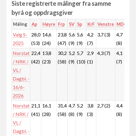
Siste registrerte målinger fra samme
byrå og oppdragsgiver
Måling
Ap
Høyre
Frp
SV
Sp
KrF
Venstre
MDG
Rø
Valg S-
28,0
14,6
23,8
5,6
5,6
4,2
3,7 (3)
4,7
5,3
2025
(53)
(24)
(47)
(9)
(9)
(7)
(8)
(9)
Norstat
22,4
13,8
30,2
5,2
5,7
2,9
4,3 (7)
4,1
7,4
/ NRK /
(42)
(23)
(58)
(9)
(10)
(1)
(7)
(12
VL /
Dagbl. -
16/6-
2026
Norstat
21,1
16,1
31,4
4,7
5,2
3,8
2,7 (2)
4,4
7,1
/ NRK /
(41)
(28)
(58)
(8)
(9)
(3)
(8)
(12
VL /
Dagbl. -