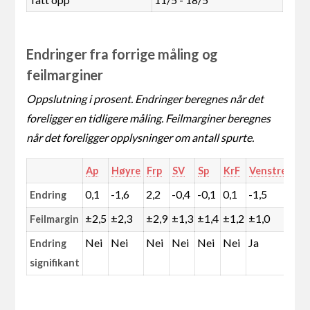
Endringer fra forrige måling og
feilmarginer
Oppslutning i prosent. Endringer beregnes når det
foreligger en tidligere måling. Feilmarginer beregnes
når det foreligger opplysninger om antall spurte.
Ap
Høyre
Frp
SV
Sp
KrF
Venstre
MD
0,1
-1,6
2,2
-0,4
-0,1
0,1
-1,5
0,6
Endring
±2,5
±2,3
±2,9
±1,3
±1,4
±1,2
±1,0
±1,
Feilmargin
Nei
Nei
Nei
Nei
Nei
Nei
Ja
Nei
Endring
signifikant