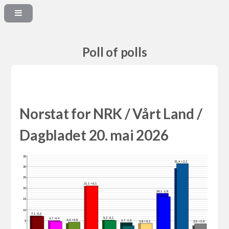
Poll of polls
Norstat for NRK / Vårt Land /
Dagbladet 20. mai 2026
35
31,4 +2,2
30
25
21,1 +0,1
20
16,1 -1,6
15
10
7,1 -0,2
5,2 -0,1
4,7 -0,4
4,4 +0,6
2,7 -1,5
5
3,8 +0,1
3,6 +0,9