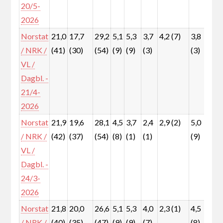
20/5-
2026
Norstat
21,0
17,7
29,2
5,1
5,3
3,7
4,2 (7)
3,8
7,3
/ NRK /
(41)
(30)
(54)
(9)
(9)
(3)
(3)
(13
VL /
Dagbl. -
21/4-
2026
Norstat
21,9
19,6
28,1
4,5
3,7
2,4
2,9 (2)
5,0
8,0
/ NRK /
(42)
(37)
(54)
(8)
(1)
(1)
(9)
(15
VL /
Dagbl. -
24/3-
2026
Norstat
21,8
20,0
26,6
5,1
5,3
4,0
2,3 (1)
4,5
7,7
/ NRK /
(40)
(35)
(47)
(9)
(9)
(7)
(8)
(13