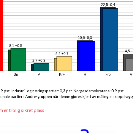
22,5 -0,4
10,6 -0,3
8,1 +0,5
4,5 -
5,2 +0,7
2,7 +0,3
Sp
V
KrF
H
Frp
A
0,9 pst. Industri- og næringspartiet: 0,3 pst. Norgesdemokratene: 0,9 pst.
asjonale partier i Andre-gruppen når denne gjøres kjent av målingens oppdragsg
m er trolig sikret plass