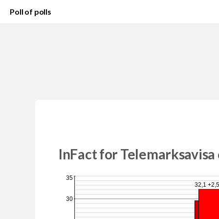
Poll of polls
InFact for Telemarksavisa
35
32,1 +2,
30