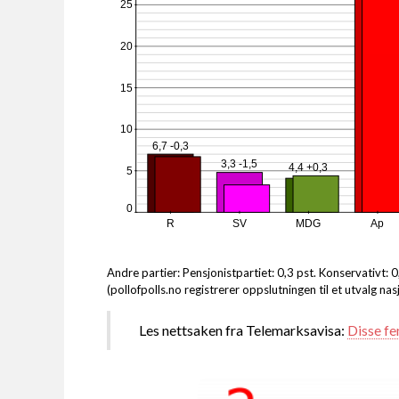
25
20
15
10
6,7 -0,3
3,3 -1,5
4,4 +0,3
5
0
R
SV
MDG
Ap
Andre partier: Pensjonistpartiet: 0,3 pst. Konservativt: 
(pollofpolls.no registrerer oppslutningen til et utvalg n
Les nettsaken fra Telemarksavisa:
Disse fe