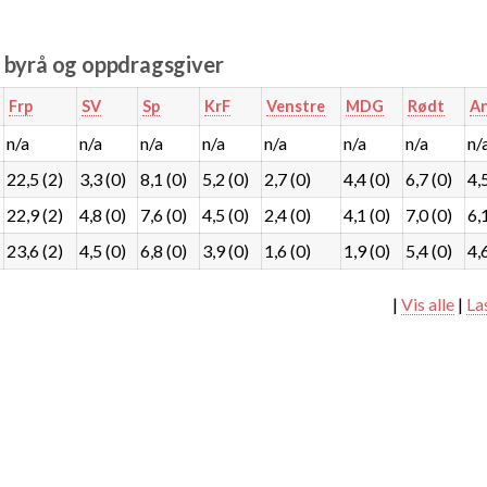
e byrå og oppdragsgiver
Frp
SV
Sp
KrF
Venstre
MDG
Rødt
A
n/a
n/a
n/a
n/a
n/a
n/a
n/a
n/
22,5 (2)
3,3 (0)
8,1 (0)
5,2 (0)
2,7 (0)
4,4 (0)
6,7 (0)
4,
22,9 (2)
4,8 (0)
7,6 (0)
4,5 (0)
2,4 (0)
4,1 (0)
7,0 (0)
6,
23,6 (2)
4,5 (0)
6,8 (0)
3,9 (0)
1,6 (0)
1,9 (0)
5,4 (0)
4,
|
Vis alle
|
La