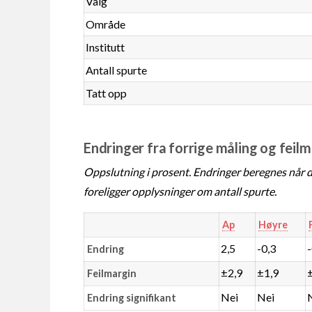
Valg
Område
Institutt
Antall spurte
Tatt opp
Endringer fra forrige måling og feil
Oppslutning i prosent. Endringer beregnes når de
foreligger opplysninger om antall spurte.
Ap
Høyre
2,5
-0,3
Endring
±2,9
±1,9
Feilmargin
Nei
Nei
Endring signifikant