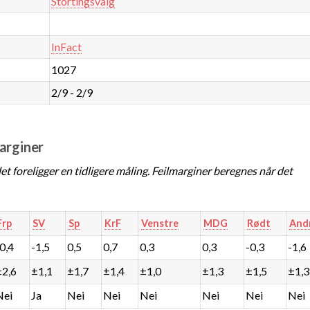
Stortingsvalg
InFact
1027
2/9 - 2/9
marginer
t foreligger en tidligere måling. Feilmarginer beregnes når det
Frp
SV
Sp
KrF
Venstre
MDG
Rødt
And
-0,4
-1,5
0,5
0,7
0,3
0,3
-0,3
-1,6
±2,6
±1,1
±1,7
±1,4
±1,0
±1,3
±1,5
±1,3
Nei
Ja
Nei
Nei
Nei
Nei
Nei
Nei