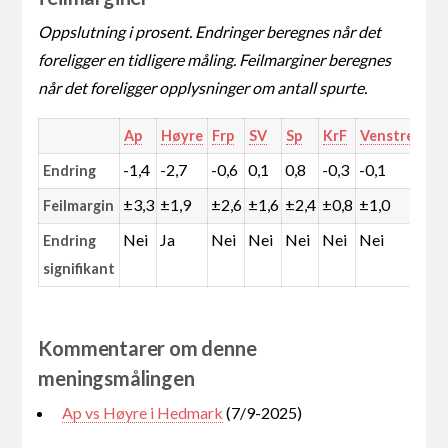
Oppslutning i prosent. Endringer beregnes når det
foreligger en tidligere måling. Feilmarginer beregnes
når det foreligger opplysninger om antall spurte.
Ap
Høyre
Frp
SV
Sp
KrF
Venstre
MD
-1,4
-2,7
-0,6
0,1
0,8
-0,3
-0,1
1,7
Endring
±3,3
±1,9
±2,6
±1,6
±2,4
±0,8
±1,0
±1,
Feilmargin
Nei
Ja
Nei
Nei
Nei
Nei
Nei
Ja
Endring
signifikant
Kommentarer om denne
meningsmålingen
Ap vs Høyre i Hedmark
(7/9-2025)