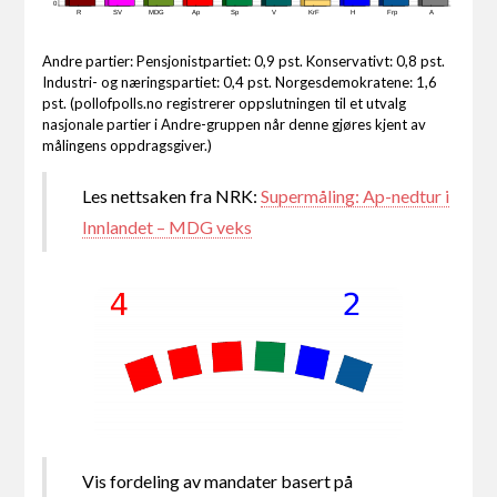
0
R
SV
MDG
Ap
Sp
V
KrF
H
Frp
A
Andre partier: Pensjonistpartiet: 0,9 pst. Konservativt: 0,8 pst.
Industri- og næringspartiet: 0,4 pst. Norgesdemokratene: 1,6
pst. (pollofpolls.no registrerer oppslutningen til et utvalg
nasjonale partier i Andre-gruppen når denne gjøres kjent av
målingens oppdragsgiver.)
Les nettsaken fra NRK:
Supermåling: Ap-nedtur i
Innlandet – MDG veks
Vis fordeling av mandater basert på