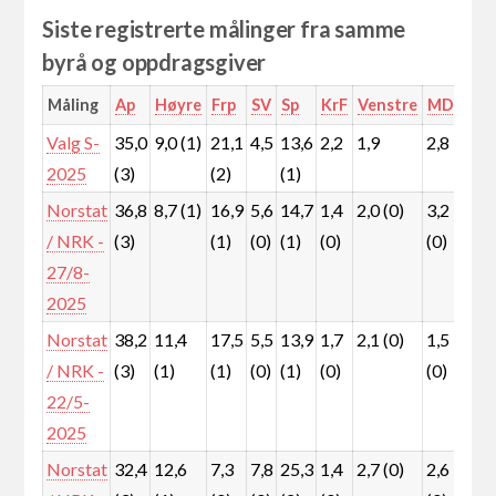
Siste registrerte målinger fra samme
byrå og oppdragsgiver
Måling
Ap
Høyre
Frp
SV
Sp
KrF
Venstre
MDG
Rø
Valg S-
35,0
9,0 (1)
21,1
4,5
13,6
2,2
1,9
2,8
4,
2025
(3)
(2)
(1)
Norstat
36,8
8,7 (1)
16,9
5,6
14,7
1,4
2,0 (0)
3,2
5,
/ NRK -
(3)
(1)
(0)
(1)
(0)
(0)
(0)
27/8-
2025
Norstat
38,2
11,4
17,5
5,5
13,9
1,7
2,1 (0)
1,5
4,
/ NRK -
(3)
(1)
(1)
(0)
(1)
(0)
(0)
(0)
22/5-
2025
Norstat
32,4
12,6
7,3
7,8
25,3
1,4
2,7 (0)
2,6
3,