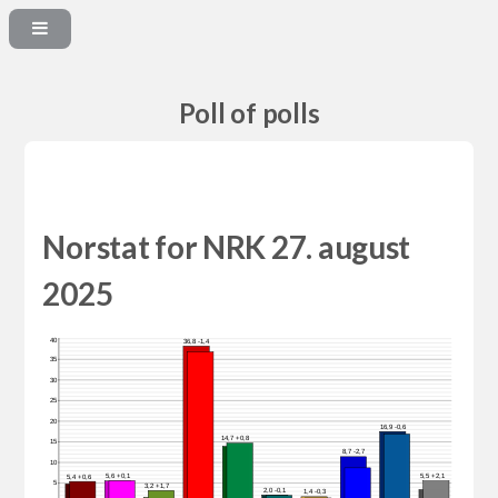
Poll of polls
Norstat for NRK 27. august
2025
40
36,8 -1,4
35
30
25
20
16,9 -0,6
14,7 +0,8
15
8,7 -2,7
10
5,6 +0,1
5,5 +2,1
5,4 +0,6
5
3,2 +1,7
2,0 -0,1
1,4 -0,3